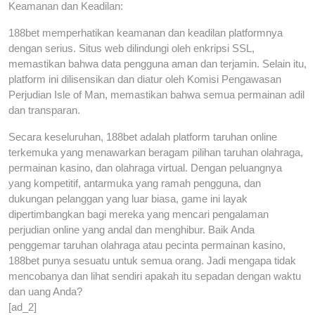
Keamanan dan Keadilan:
188bet memperhatikan keamanan dan keadilan platformnya
dengan serius. Situs web dilindungi oleh enkripsi SSL,
memastikan bahwa data pengguna aman dan terjamin. Selain itu,
platform ini dilisensikan dan diatur oleh Komisi Pengawasan
Perjudian Isle of Man, memastikan bahwa semua permainan adil
dan transparan.
Secara keseluruhan, 188bet adalah platform taruhan online
terkemuka yang menawarkan beragam pilihan taruhan olahraga,
permainan kasino, dan olahraga virtual. Dengan peluangnya
yang kompetitif, antarmuka yang ramah pengguna, dan
dukungan pelanggan yang luar biasa, game ini layak
dipertimbangkan bagi mereka yang mencari pengalaman
perjudian online yang andal dan menghibur. Baik Anda
penggemar taruhan olahraga atau pecinta permainan kasino,
188bet punya sesuatu untuk semua orang. Jadi mengapa tidak
mencobanya dan lihat sendiri apakah itu sepadan dengan waktu
dan uang Anda?
[ad_2]