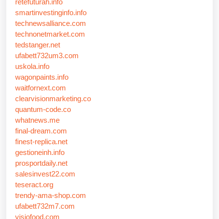
retefuturah.info
smartinvestinginfo.info
technewsalliance.com
technonetmarket.com
tedstanger.net
ufabett732um3.com
uskola.info
wagonpaints.info
waitfornext.com
clearvisionmarketing.co
quantum-code.co
whatnews.me
final-dream.com
finest-replica.net
gestioneinh.info
prosportdaily.net
salesinvest22.com
teseract.org
trendy-ama-shop.com
ufabett732m7.com
visiofood.com