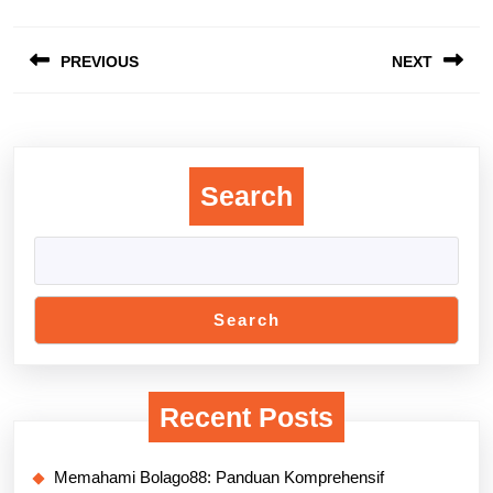
Post
PREVIOUS
NEXT
navigation
Previous
Next
post:
post:
Search
Search
Recent Posts
Memahami Bolago88: Panduan Komprehensif