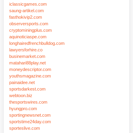
iclassicgames.com
saung-artikel.com
fasthokivip2.com
observersports.com
cryptominingplus.com
aquinoticiaspe.com
longhairedfrenchbulldog.com
lawyersforhire.co
businemarket.com
matahari88play.net
moneydescriptor.com
youthsmagazine.com
painaidee.net
sportsdarkest.com
webtoon.biz
thesportswires.com
hyungpro.com
sportingnewsnet.com
sportstime24day.com
sporteslive.com