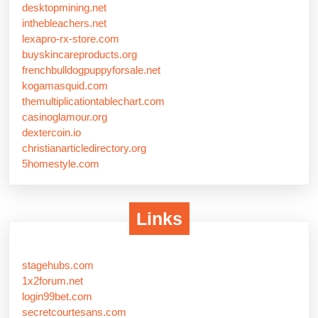
desktopmining.net
inthebleachers.net
lexapro-rx-store.com
buyskincareproducts.org
frenchbulldogpuppyforsale.net
kogamasquid.com
themultiplicationtablechart.com
casinoglamour.org
dextercoin.io
christianarticledirectory.org
5homestyle.com
Links
stagehubs.com
1x2forum.net
login99bet.com
secretcourtesans.com