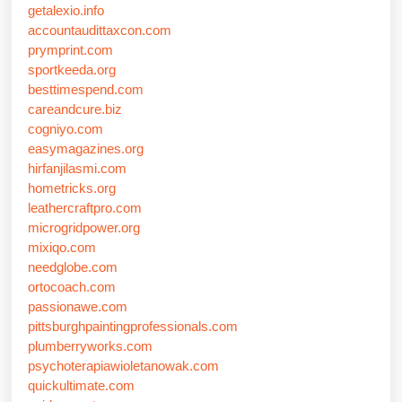
getalexio.info
accountaudittaxcon.com
prymprint.com
sportkeeda.org
besttimespend.com
careandcure.biz
cogniyo.com
easymagazines.org
hirfanjilasmi.com
hometricks.org
leathercraftpro.com
microgridpower.org
mixiqo.com
needglobe.com
ortocoach.com
passionawe.com
pittsburghpaintingprofessionals.com
plumberryworks.com
psychoterapiawioletanowak.com
quickultimate.com