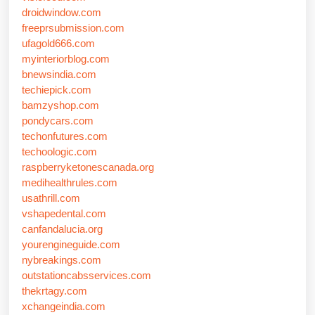
droidwindow.com
freeprsubmission.com
ufagold666.com
myinteriorblog.com
bnewsindia.com
techiepick.com
bamzyshop.com
pondycars.com
techonfutures.com
techoologic.com
raspberryketonescanada.org
medihealthrules.com
usathrill.com
vshapedental.com
canfandalucia.org
yourengineguide.com
nybreakings.com
outstationcabsservices.com
thekrtagy.com
xchangeindia.com