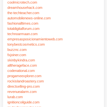
coolmicrotech.com
dreamhousehack.com
the-techteacher.com
automobilenews-online.com
fashionalltimes.com
totaldigitalforum.com
technoarmaan.com
empresasposicionamientoweb.com
tonybestcosmetics.com
buzznc.com
fxjoiner.com
skinbykindra.com
alltherageface.com
codenational.com
progameexplorer.com
rockislandroastery.com
directselling-pro.com
revenuealarm.com
lurab.com
ignitioncoilguide.com