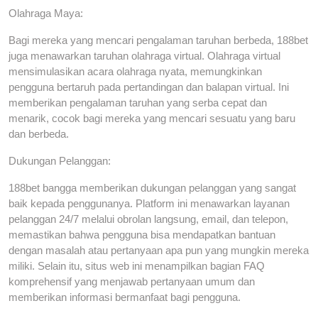
Olahraga Maya:
Bagi mereka yang mencari pengalaman taruhan berbeda, 188bet
juga menawarkan taruhan olahraga virtual. Olahraga virtual
mensimulasikan acara olahraga nyata, memungkinkan
pengguna bertaruh pada pertandingan dan balapan virtual. Ini
memberikan pengalaman taruhan yang serba cepat dan
menarik, cocok bagi mereka yang mencari sesuatu yang baru
dan berbeda.
Dukungan Pelanggan:
188bet bangga memberikan dukungan pelanggan yang sangat
baik kepada penggunanya. Platform ini menawarkan layanan
pelanggan 24/7 melalui obrolan langsung, email, dan telepon,
memastikan bahwa pengguna bisa mendapatkan bantuan
dengan masalah atau pertanyaan apa pun yang mungkin mereka
miliki. Selain itu, situs web ini menampilkan bagian FAQ
komprehensif yang menjawab pertanyaan umum dan
memberikan informasi bermanfaat bagi pengguna.