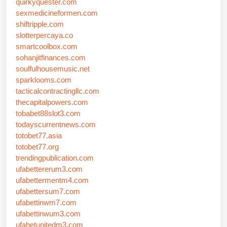
quirkyquester.com
sexmedicineformen.com
shiftripple.com
slotterpercaya.co
smartcoolbox.com
sohanjitfinances.com
soulfulhousemusic.net
sparklooms.com
tacticalcontractingllc.com
thecapitalpowers.com
tobabet88slot3.com
todayscurrentnews.com
totobet77.asia
totobet77.org
trendingpublication.com
ufabettererum3.com
ufabettermentm4.com
ufabettersum7.com
ufabettinwm7.com
ufabettinwum3.com
ufabetunitedm3.com