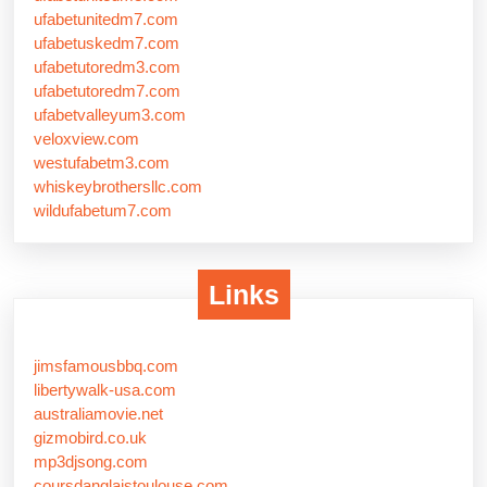
ufabetunitedm7.com
ufabetuskedm7.com
ufabetutoredm3.com
ufabetutoredm7.com
ufabetvalleyum3.com
veloxview.com
westufabetm3.com
whiskeybrothersllc.com
wildufabetum7.com
Links
jimsfamousbbq.com
libertywalk-usa.com
australiamovie.net
gizmobird.co.uk
mp3djsong.com
coursdanglaistoulouse.com