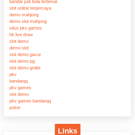
bandar judi bola terbesar
slot online terpercaya
demo mahjong
demo slot mahjong
situs pkv games
hk live draw
slot demo
demo slot
slot demo gacor
slot demo pg
slot demo gratis
pkv
bandarqq
pkv games
slot demo
pkv games bandarqq
poker
Links