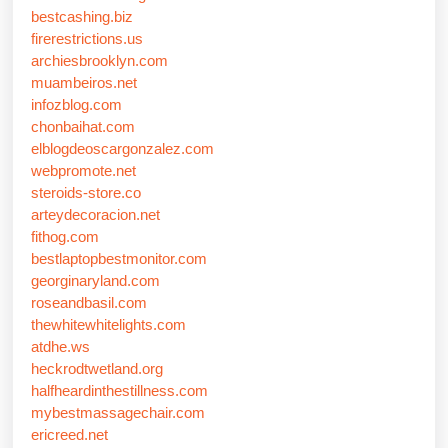
bestcashing.biz
firerestrictions.us
archiesbrooklyn.com
muambeiros.net
infozblog.com
chonbaihat.com
elblogdeoscargonzalez.com
webpromote.net
steroids-store.co
arteydecoracion.net
fithog.com
bestlaptopbestmonitor.com
georginaryland.com
roseandbasil.com
thewhitewhitelights.com
atdhe.ws
heckrodtwetland.org
halfheardinthestillness.com
mybestmassagechair.com
ericreed.net