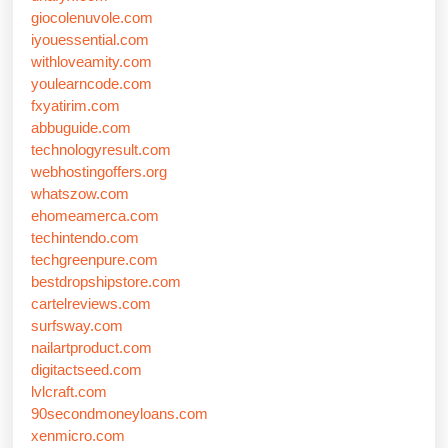
giocolenuvole.com
iyouessential.com
withloveamity.com
youlearncode.com
fxyatirim.com
abbuguide.com
technologyresult.com
webhostingoffers.org
whatszow.com
ehomeamerca.com
techintendo.com
techgreenpure.com
bestdropshipstore.com
cartelreviews.com
surfsway.com
nailartproduct.com
digitactseed.com
lvlcraft.com
90secondmoneyloans.com
xenmicro.com