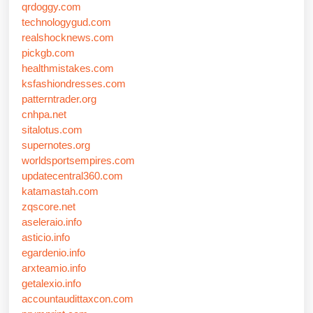
qrdoggy.com
technologygud.com
realshocknews.com
pickgb.com
healthmistakes.com
ksfashiondresses.com
patterntrader.org
cnhpa.net
sitalotus.com
supernotes.org
worldsportsempires.com
updatecentral360.com
katamastah.com
zqscore.net
aseleraio.info
asticio.info
egardenio.info
arxteamio.info
getalexio.info
accountaudittaxcon.com