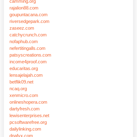
camming.org
rajalion88.com
goupuntacana.com
riversedgepark.com
zaseez.com
catchycrunch.com
nofaphub.com
nefertitingalls.com
patsyscreations.com
income4proof.com
educaritas.org
lensajelajah.com
betflik09.net
ncaq.org
xenmicro.com
onlineshopera.com
dartyfresh.com
lewisenterprises.net
pcsoftwarefree.org
dailylinking.com
dnafyx.com