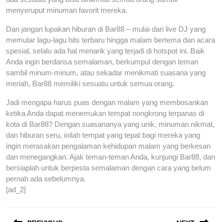
menyeruput minuman favorit mereka.
Dan jangan lupakan hiburan di Bar88 – mulai dari live DJ yang
memutar lagu-lagu hits terbaru hingga malam bertema dan acara
spesial, selalu ada hal menarik yang terjadi di hotspot ini. Baik
Anda ingin berdansa semalaman, berkumpul dengan teman
sambil minum-minum, atau sekadar menikmati suasana yang
meriah, Bar88 memiliki sesuatu untuk semua orang.
Jadi mengapa harus puas dengan malam yang membosankan
ketika Anda dapat menemukan tempat nongkrong terpanas di
kota di Bar88? Dengan suasananya yang unik, minuman nikmat,
dan hiburan seru, inilah tempat yang tepat bagi mereka yang
ingin merasakan pengalaman kehidupan malam yang berkesan
dan menegangkan. Ajak teman-teman Anda, kunjungi Bar88, dan
bersiaplah untuk berpesta semalaman dengan cara yang belum
pernah ada sebelumnya.
[ad_2]
Post