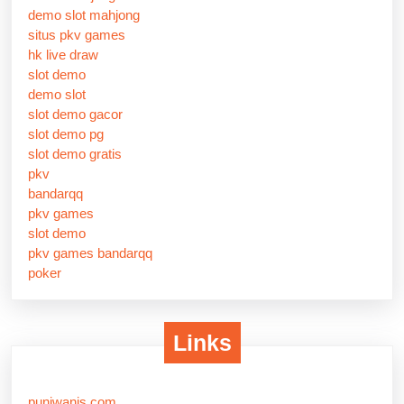
demo slot mahjong
situs pkv games
hk live draw
slot demo
demo slot
slot demo gacor
slot demo pg
slot demo gratis
pkv
bandarqq
pkv games
slot demo
pkv games bandarqq
poker
Links
punjwanis.com