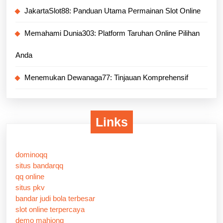
JakartaSlot88: Panduan Utama Permainan Slot Online
Memahami Dunia303: Platform Taruhan Online Pilihan
Anda
Menemukan Dewanaga77: Tinjauan Komprehensif
Links
dominoqq
situs bandarqq
qq online
situs pkv
bandar judi bola terbesar
slot online terpercaya
demo mahjong