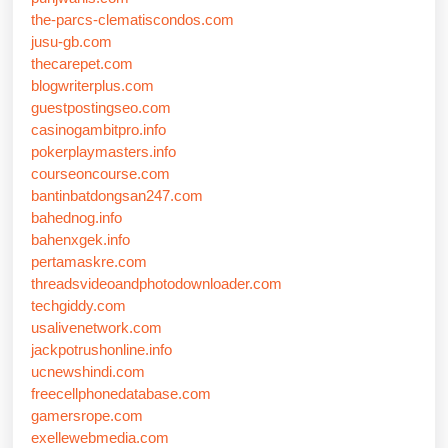
the-parcs-clematiscondos.com
jusu-gb.com
thecarepet.com
blogwriterplus.com
guestpostingseo.com
casinogambitpro.info
pokerplaymasters.info
courseoncourse.com
bantinbatdongsan247.com
bahednog.info
bahenxgek.info
pertamaskre.com
threadsvideoandphotodownloader.com
techgiddy.com
usalivenetwork.com
jackpotrushonline.info
ucnewshindi.com
freecellphonedatabase.com
gamersrope.com
exellewebmedia.com