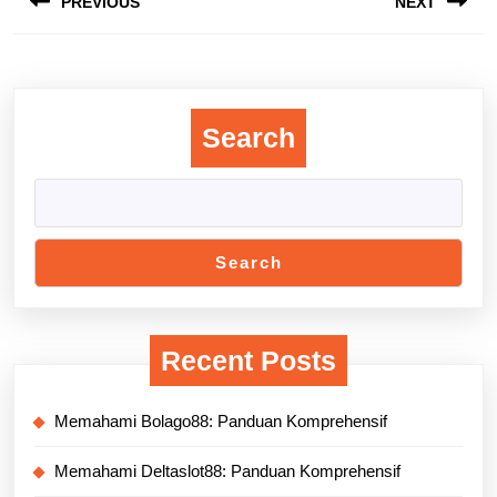
PREVIOUS
NEXT
navigation
Previous
Next
post:
post:
Search
Search
Recent Posts
Memahami Bolago88: Panduan Komprehensif
Memahami Deltaslot88: Panduan Komprehensif