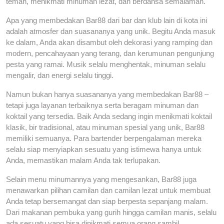
teman, menikmati minuman lezat, dan berdansa semalaman.
Apa yang membedakan Bar88 dari bar dan klub lain di kota ini
adalah atmosfer dan suasananya yang unik. Begitu Anda masuk
ke dalam, Anda akan disambut oleh dekorasi yang ramping dan
modern, pencahayaan yang terang, dan kerumunan pengunjung
pesta yang ramai. Musik selalu menghentak, minuman selalu
mengalir, dan energi selalu tinggi.
Namun bukan hanya suasananya yang membedakan Bar88 –
tetapi juga layanan terbaiknya serta beragam minuman dan
koktail yang tersedia. Baik Anda sedang ingin menikmati koktail
klasik, bir tradisional, atau minuman spesial yang unik, Bar88
memiliki semuanya. Para bartender berpengalaman mereka
selalu siap menyiapkan sesuatu yang istimewa hanya untuk
Anda, memastikan malam Anda tak terlupakan.
Selain menu minumannya yang mengesankan, Bar88 juga
menawarkan pilihan camilan dan camilan lezat untuk membuat
Anda tetap bersemangat dan siap berpesta sepanjang malam.
Dari makanan pembuka yang gurih hingga camilan manis, selalu
ada sesuatu yang bisa dinikmati semua orang sambil