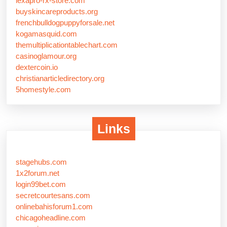
lexapro-rx-store.com
buyskincareproducts.org
frenchbulldogpuppyforsale.net
kogamasquid.com
themultiplicationtablechart.com
casinoglamour.org
dextercoin.io
christianarticledirectory.org
5homestyle.com
Links
stagehubs.com
1x2forum.net
login99bet.com
secretcourtesans.com
onlinebahisforum1.com
chicagoheadline.com