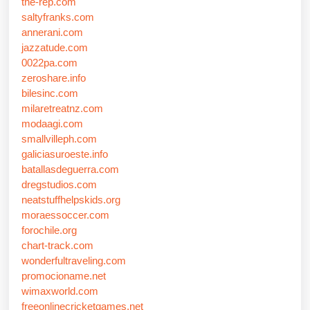
the-rep.com
saltyfranks.com
annerani.com
jazzatude.com
0022pa.com
zeroshare.info
bilesinc.com
milaretreatnz.com
modaagi.com
smallvilleph.com
galiciasuroeste.info
batallasdeguerra.com
dregstudios.com
neatstuffhelpskids.org
moraessoccer.com
forochile.org
chart-track.com
wonderfultraveling.com
promocioname.net
wimaxworld.com
freeonlinecricketgames.net