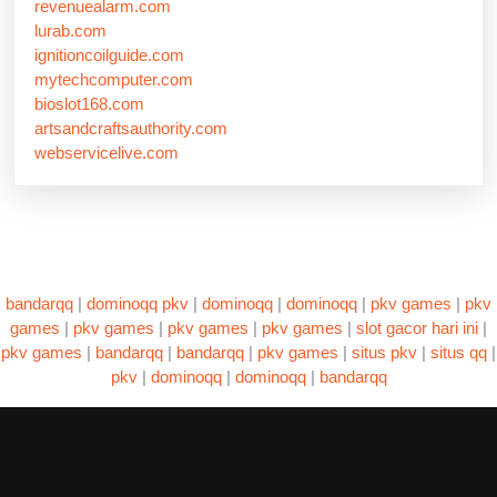
revenuealarm.com
lurab.com
ignitioncoilguide.com
mytechcomputer.com
bioslot168.com
artsandcraftsauthority.com
webservicelive.com
bandarqq
|
dominoqq pkv
|
dominoqq
|
dominoqq
|
pkv games
|
pkv
games
|
pkv games
|
pkv games
|
pkv games
|
slot gacor hari ini
|
pkv games
|
bandarqq
|
bandarqq
|
pkv games
|
situs pkv
|
situs qq
|
pkv
|
dominoqq
|
dominoqq
|
bandarqq