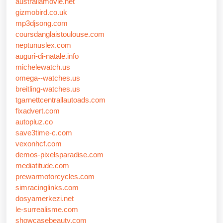
australiamovie.net
gizmobird.co.uk
mp3djsong.com
coursdanglaistoulouse.com
neptunuslex.com
auguri-di-natale.info
michelewatch.us
omega--watches.us
breitling-watches.us
tgarnettcentrallautoads.com
fixadvert.com
autopluz.co
save3time-c.com
vexonhcf.com
demos-pixelsparadise.com
mediatitude.com
prewarmotorcycles.com
simracinglinks.com
dosyamerkezi.net
le-surrealisme.com
showcasebeauty.com