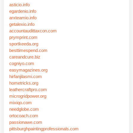
asticio.info
egardenio.info
arxteamio.info
getalexio.info
accountaudittaxcon.com
prymprint.com
sportkeeda.org
besttimespend.com
careandcure.biz
cogniyo.com
easymagazines.org
hirfanjilasmi.com
hometricks.org
leathercraftpro.com
microgridpower.org
mixiqo.com
needglobe.com
ortocoach.com
passionawe.com
pittsburghpaintingprofessionals.com