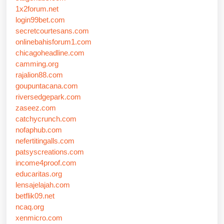
1x2forum.net
login99bet.com
secretcourtesans.com
onlinebahisforum1.com
chicagoheadline.com
camming.org
rajalion88.com
goupuntacana.com
riversedgepark.com
zaseez.com
catchycrunch.com
nofaphub.com
nefertitingalls.com
patsyscreations.com
income4proof.com
educaritas.org
lensajelajah.com
betflik09.net
ncaq.org
xenmicro.com