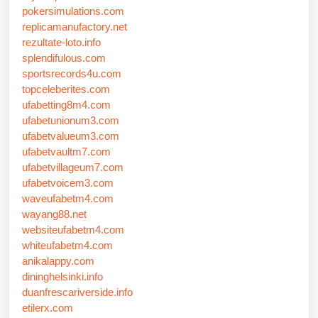
pokersimulations.com
replicamanufactory.net
rezultate-loto.info
splendifulous.com
sportsrecords4u.com
topceleberites.com
ufabetting8m4.com
ufabetunionum3.com
ufabetvalueum3.com
ufabetvaultm7.com
ufabetvillageum7.com
ufabetvoicem3.com
waveufabetm4.com
wayang88.net
websiteufabetm4.com
whiteufabetm4.com
anikalappy.com
dininghelsinki.info
duanfrescariverside.info
etilerx.com