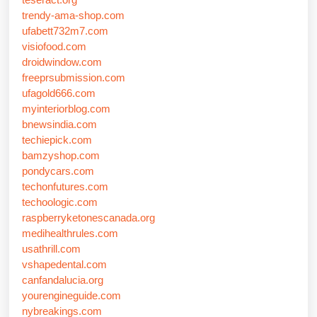
trendy-ama-shop.com
ufabett732m7.com
visiofood.com
droidwindow.com
freeprsubmission.com
ufagold666.com
myinteriorblog.com
bnewsindia.com
techiepick.com
bamzyshop.com
pondycars.com
techonfutures.com
techoologic.com
raspberryketonescanada.org
medihealthrules.com
usathrill.com
vshapedental.com
canfandalucia.org
yourengineguide.com
nybreakings.com