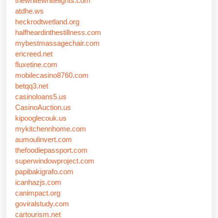
thewhitewhitelights.com
atdhe.ws
heckrodtwetland.org
halfheardinthestillness.com
mybestmassagechair.com
ericreed.net
fluxetine.com
mobilecasino8760.com
betqq3.net
casinoloans5.us
CasinoAuction.us
kipooglecouk.us
mykitchennhome.com
aumoulinvert.com
thefoodiepassport.com
superwindowproject.com
papibakigrafo.com
icanhazjs.com
canimpact.org
goviralstudy.com
cartourism.net