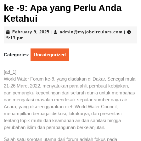
ke -9: Apa yang Perlu Anda
Ketahui
February
admin@m
February 9, 2025
admin@myjobcirculars.com
|
|
9,
5:13 pm
2025
Categories:
Uncategorized
[ad_1]
World Water Forum ke-9, yang diadakan di Dakar, Senegal mulai
21-26 Maret 2022, menyatukan para ahli, pembuat kebijakan,
dan pemangku kepentingan dari seluruh dunia untuk membahas
dan mengatasi masalah mendesak seputar sumber daya air.
Acara, yang diselenggarakan oleh World Water Council,
menampilkan berbagai diskusi, lokakarya, dan presentasi
tentang topik mulai dari keamanan air dan sanitasi hingga
perubahan iklim dan pembangunan berkelanjutan.
Salah satu sorotan utama dari forum adalah fokus pada