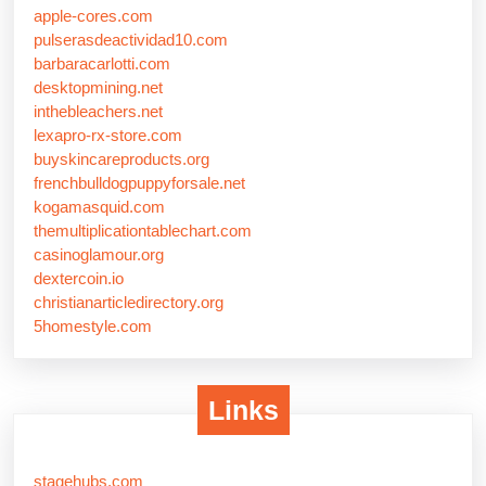
apple-cores.com
pulserasdeactividad10.com
barbaracarlotti.com
desktopmining.net
inthebleachers.net
lexapro-rx-store.com
buyskincareproducts.org
frenchbulldogpuppyforsale.net
kogamasquid.com
themultiplicationtablechart.com
casinoglamour.org
dextercoin.io
christianarticledirectory.org
5homestyle.com
Links
stagehubs.com