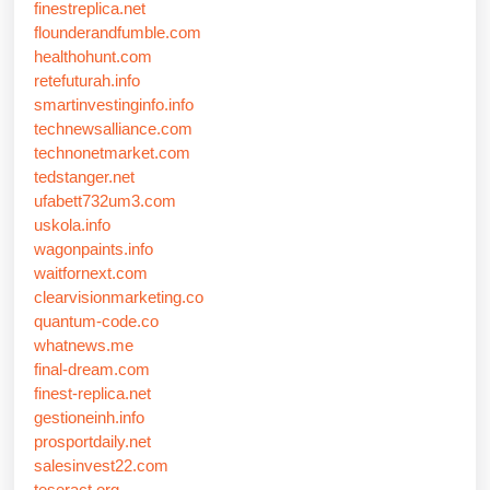
finestreplica.net
flounderandfumble.com
healthohunt.com
retefuturah.info
smartinvestinginfo.info
technewsalliance.com
technonetmarket.com
tedstanger.net
ufabett732um3.com
uskola.info
wagonpaints.info
waitfornext.com
clearvisionmarketing.co
quantum-code.co
whatnews.me
final-dream.com
finest-replica.net
gestioneinh.info
prosportdaily.net
salesinvest22.com
teseract.org