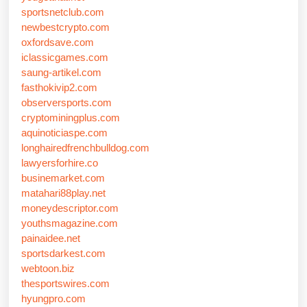
sportsnetclub.com
newbestcrypto.com
oxfordsave.com
iclassicgames.com
saung-artikel.com
fasthokivip2.com
observersports.com
cryptominingplus.com
aquinoticiaspe.com
longhairedfrenchbulldog.com
lawyersforhire.co
businemarket.com
matahari88play.net
moneydescriptor.com
youthsmagazine.com
painaidee.net
sportsdarkest.com
webtoon.biz
thesportswires.com
hyungpro.com