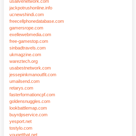
usalivenetwork.com
jackpotrushonline.info
ucnewshindi.com
freecellphonedatabase.com
gamersrope.com
exellewebmedia.com
free-gamestop.com
sinbadtravels.com
ukmagzine.com
wareztech.org
usabestnetwork.com
jessepinkmanoutfit.com
umailsend.com
retarys.com
fasterformationcpf.com
goldensnuggles.com
lookbattlemap.com
buyrdpservice.com
yesport.net
tostylo.com
yougetthat.net