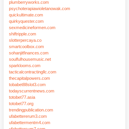
plumberryworks.com
psychoterapiawioletanowak.com
quickultimate.com
quirkyquester.com
sexmedicineformen.com
shiftripple.com
slotterpercaya.co
smartcoolbox.com
sohanjitfinances.com
soulfulhousemusic.net
sparklooms.com
tacticalcontractingllc.com
thecapitalpowers.com
tobabet88slot3.com
todayscurrentnews.com
totobet77.asia
totobet77.org
trendingpublication.com
ufabettererum3.com
ufabettermentm4.com
ufabettersum7.com