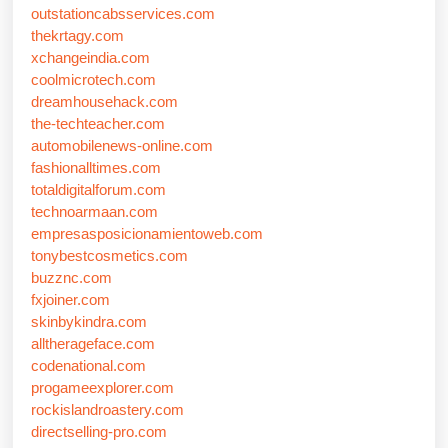
outstationcabsservices.com
thekrtagy.com
xchangeindia.com
coolmicrotech.com
dreamhousehack.com
the-techteacher.com
automobilenews-online.com
fashionalltimes.com
totaldigitalforum.com
technoarmaan.com
empresasposicionamientoweb.com
tonybestcosmetics.com
buzznc.com
fxjoiner.com
skinbykindra.com
alltherageface.com
codenational.com
progameexplorer.com
rockislandroastery.com
directselling-pro.com