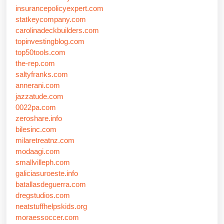
insurancepolicyexpert.com
statkeycompany.com
carolinadeckbuilders.com
topinvestingblog.com
top50tools.com
the-rep.com
saltyfranks.com
annerani.com
jazzatude.com
0022pa.com
zeroshare.info
bilesinc.com
milaretreatnz.com
modaagi.com
smallvilleph.com
galiciasuroeste.info
batallasdeguerra.com
dregstudios.com
neatstuffhelpskids.org
moraessoccer.com