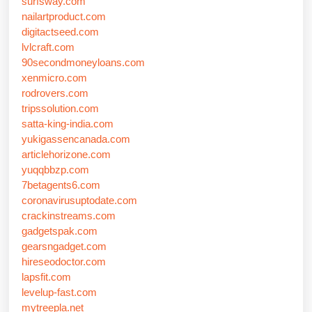
surfsway.com
nailartproduct.com
digitactseed.com
lvlcraft.com
90secondmoneyloans.com
xenmicro.com
rodrovers.com
tripssolution.com
satta-king-india.com
yukigassencanada.com
articlehorizone.com
yuqqbbzp.com
7betagents6.com
coronavirusuptodate.com
crackinstreams.com
gadgetspak.com
gearsngadget.com
hireseodoctor.com
lapsfit.com
levelup-fast.com
mytreepla.net