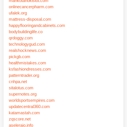
mahkotahokislot.com
onlinecancerpharm.com
ufalek.org
mattress-disposal.com
happyflooringandcabinets.com
bodybuildinglife.co
qrdoggy.com
technologygud.com
realshocknews.com
pickgb.com
healthmistakes.com
ksfashiondresses.com
patterntrader.org
cnhpa.net
sitalotus.com
supernotes.org
worldsportsempires.com
updatecentral360.com
katamastah.com
zqscore.net
aseleraio.info