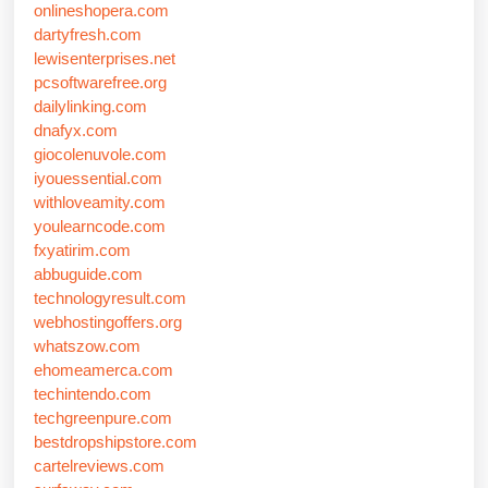
onlineshopera.com
dartyfresh.com
lewisenterprises.net
pcsoftwarefree.org
dailylinking.com
dnafyx.com
giocolenuvole.com
iyouessential.com
withloveamity.com
youlearncode.com
fxyatirim.com
abbuguide.com
technologyresult.com
webhostingoffers.org
whatszow.com
ehomeamerca.com
techintendo.com
techgreenpure.com
bestdropshipstore.com
cartelreviews.com