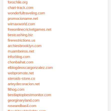
forochile.org
chart-track.com
wonderfultraveling.com
promocioname.net
wimaxworld.com
freeonlinecricketgames.net
bestcashing.biz
firerestrictions.us
archiesbrooklyn.com
muambeiros.net
infozblog.com
chonbaihat.com
elblogdeoscargonzalez.com
webpromote.net
steroids-store.co
arteydecoracion.net
fithog.com
bestlaptopbestmonitor.com
georginaryland.com
roseandbasil.com