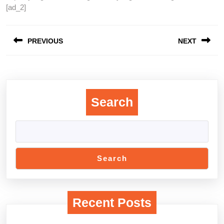
[ad_2]
Post
PREVIOUS
NEXT
navigation
Previous
Next
post:
post:
Search
Search
Recent Posts