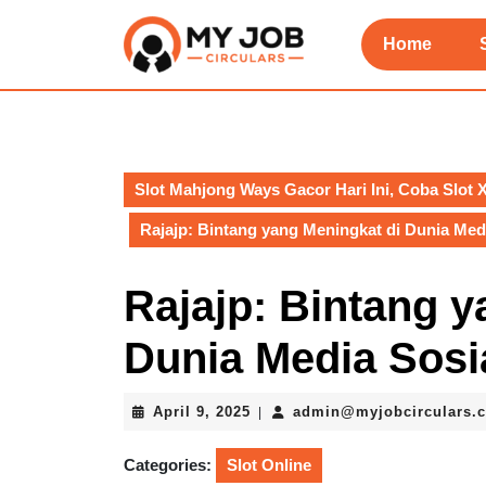
Skip
to
Home
content
Skip
to
content
Slot Mahjong Ways Gacor Hari Ini, Coba Slot 
Rajajp: Bintang yang Meningkat di Dunia Med
Rajajp: Bintang y
Dunia Media Sosi
April
April 9, 2025
admin@myjobcirculars.
|
9,
2025
Categories:
Slot Online