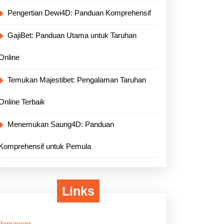
Pengertian Dewi4D: Panduan Komprehensif
GajiBet: Panduan Utama untuk Taruhan
Online
Temukan Majestibet: Pengalaman Taruhan
Online Terbaik
Menemukan Saung4D: Panduan
Komprehensif untuk Pemula
Links
dominoqq