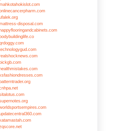
mahkotahokislot.com
onlinecancerpharm.com
ufalek.org
mattress-disposal.com
happyflooringandcabinets.com
bodybuildinglife.co
qrdoggy.com
technologygud.com
realshocknews.com
pickgb.com
healthmistakes.com
ksfashiondresses.com
patterntrader.org
cnhpa.net
sitalotus.com
supernotes.org
worldsportsempires.com
updatecentral360.com
katamastah.com
zqscore.net