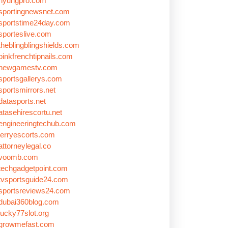
hyungpro.com
sportingnewsnet.com
sportstime24day.com
sporteslive.com
theblingblingshields.com
pinkfrenchtipnails.com
newgamestv.com
sportsgallerys.com
sportsmirrors.net
datasports.net
atasehirescortu.net
engineeringtechub.com
jerryescorts.com
attorneylegal.co
voomb.com
techgadgetpoint.com
tvsportsguide24.com
sportsreviews24.com
dubai360blog.com
lucky77slot.org
growmefast.com