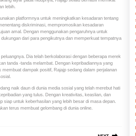
n lebih.
gunakan platformnya untuk meningkatkan kesadaran tentang
ra menentang diskriminasi, mempromosikan kesadaran
 tujuan amal. Dengan menggunakan pengaruhnya untuk
k dukungan dari para pengikutnya dan memperkuat tempatnya
a peluangnya. Dia telah berkolaborasi dengan beberapa merek
kan tanda -tanda melambat. Dengan kepribadiannya yang
k membuat dampak positif, Rajajp sedang dalam perjalanan
osial.
dang naik daun di dunia media sosial yang telah merebut hati
pribadian yang tulus. Dengan kreativitas, keaslian, dan
 siap untuk keberhasilan yang lebih besar di masa depan.
 akan terus membuat gelombang di dunia online.