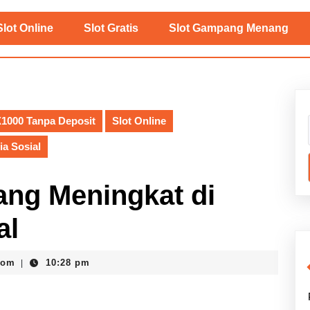
Slot Online
Slot Gratis
Slot Gampang Menang
X1000 Tanpa Deposit
Slot Online
ia Sosial
ang Meningkat di
al
admin@myjobcirculars.com
com
10:28 pm
|