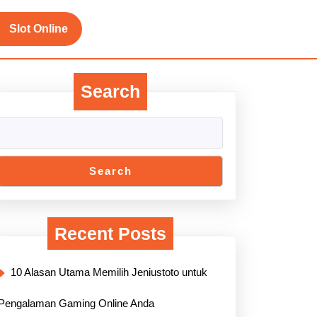
Slot Online
Search
Search
Recent Posts
10 Alasan Utama Memilih Jeniustoto untuk
Pengalaman Gaming Online Anda