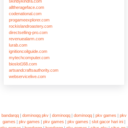
skinbykindra.com
alltherageface.com
codenational.com
progameexplorer.com
rockislandroastery.com
directselling-pro.com
revenuealarm.com
lurab.com
ignitioncoilguide.com
mytechcomputer.com
bioslot168.com
artsandcraftsauthority.com
webservicelive.com
bandarqq
|
dominoqq pkv
|
dominoqq
|
dominoqq
|
pkv games
|
pkv
games
|
pkv games
|
pkv games
|
pkv games
|
slot gacor hari ini
|
pkv games
|
bandarqq
|
bandarqq
|
pkv games
|
situs pkv
|
situs qq
|