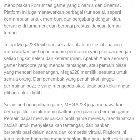
menciptakan komunitas game yang dinamis dan dinamis.
Platform ini juga menawarkan berbagai fitur sosial, seperti
kemampuan untuk membuat dan bergabung dengan klan,
bersaing di turnamen, dan berbagi prestasi dengan teman -
teman.
Tetapi Mega228 lebih dari sekadar platform sosial – ia juga
menawarkan berbagai macam permainan yang sesuai dengan
setiap tingkat selera dan keterampilan. Apakah Anda seorang
gamer hardcore yang mencari tantangan, atau pemain biasa
yang mencari kesenangan, Mega228 memiliki sesuatu untuk
semua orang. Dari penembak yang penuh aksi hingga
permainan puzzle yang menggoda otak, tidak ada kekurangan
pilihan untuk dipilih.
Selain berbagai pilihan game, MEGA228 juga menawarkan
berbagai fitur untuk meningkatkan pengalaman bermain game.
Pemain dapat menyesuaikan profil game mereka, mendapatkan
hadiah untuk menyelesaikan tantangan, dan bahkan
berpartisipasi dalam acara dan kompetisi virtual. Platform ini
terus berkembang dan menambahkan fitur baru, jadi selalu ada