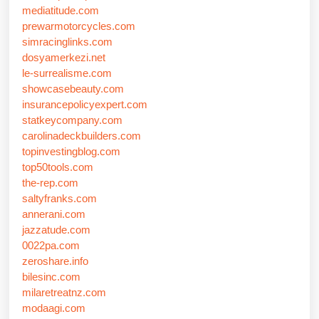
mediatitude.com
prewarmotorcycles.com
simracinglinks.com
dosyamerkezi.net
le-surrealisme.com
showcasebeauty.com
insurancepolicyexpert.com
statkeycompany.com
carolinadeckbuilders.com
topinvestingblog.com
top50tools.com
the-rep.com
saltyfranks.com
annerani.com
jazzatude.com
0022pa.com
zeroshare.info
bilesinc.com
milaretreatnz.com
modaagi.com