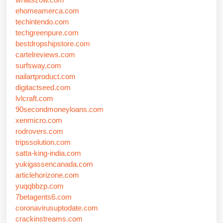
ehomeamerca.com
techintendo.com
techgreenpure.com
bestdropshipstore.com
cartelreviews.com
surfsway.com
nailartproduct.com
digitactseed.com
lvlcraft.com
90secondmoneyloans.com
xenmicro.com
rodrovers.com
tripssolution.com
satta-king-india.com
yukigassencanada.com
articlehorizone.com
yuqqbbzp.com
7betagents6.com
coronavirusuptodate.com
crackinstreams.com