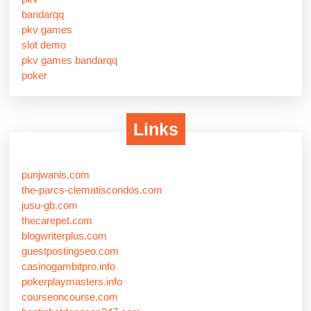
bandarqq
pkv games
slot demo
pkv games bandarqq
poker
Links
punjwanis.com
the-parcs-clematiscondos.com
jusu-gb.com
thecarepet.com
blogwriterplus.com
guestpostingseo.com
casinogambitpro.info
pokerplaymasters.info
courseoncourse.com