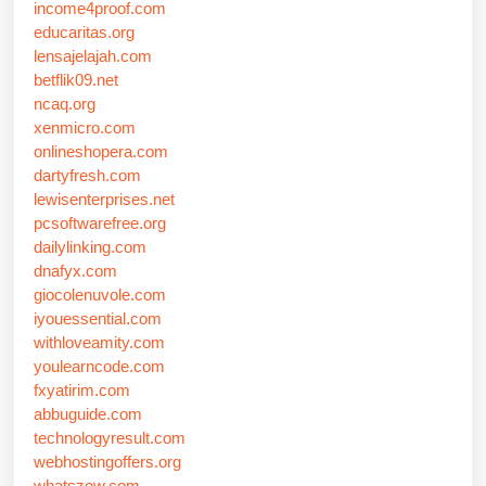
income4proof.com
educaritas.org
lensajelajah.com
betflik09.net
ncaq.org
xenmicro.com
onlineshopera.com
dartyfresh.com
lewisenterprises.net
pcsoftwarefree.org
dailylinking.com
dnafyx.com
giocolenuvole.com
iyouessential.com
withloveamity.com
youlearncode.com
fxyatirim.com
abbuguide.com
technologyresult.com
webhostingoffers.org
whatszow.com