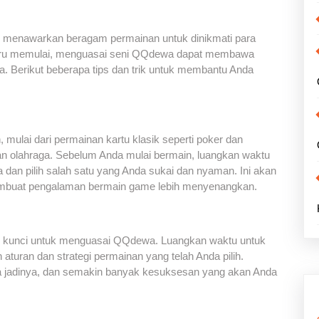
g menawarkan beragam permainan untuk dinikmati para
baru memulai, menguasai seni QQdewa dapat membawa
. Berikut beberapa tips dan trik untuk membantu Anda
ai dari permainan kartu klasik seperti poker dan
an olahraga. Sebelum Anda mulai bermain, luangkan waktu
a dan pilih salah satu yang Anda sukai dan nyaman. Ini akan
mbuat pengalaman bermain game lebih menyenangkan.
lah kunci untuk menguasai QQdewa. Luangkan waktu untuk
 aturan dan strategi permainan yang telah Anda pilih.
 jadinya, dan semakin banyak kesuksesan yang akan Anda