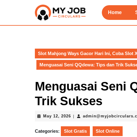
Skip
to
Home
content
Skip
to
content
Slot Mahjong Ways Gacor Hari Ini, Coba Slot 
Menguasai Seni QQdewa: Tips dan Trik Suks
Menguasai Seni 
Trik Sukses
May
May 12, 2026
admin@myjobcirculars.
|
12,
2026
Categories:
Slot Gratis
Slot Online