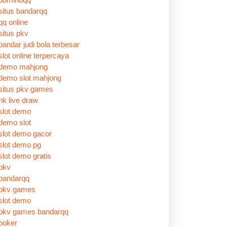
situs bandarqq
qq online
situs pkv
bandar judi bola terbesar
slot online terpercaya
demo mahjong
demo slot mahjong
situs pkv games
hk live draw
slot demo
demo slot
slot demo gacor
slot demo pg
slot demo gratis
pkv
bandarqq
pkv games
slot demo
pkv games bandarqq
poker