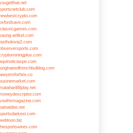
yougetthat.net
sportsnetclub.com
newbestcrypto.com
oxfordsave.com
iclassicgames.com
saung-artikel.com
fasthokivip2.com
observersports.com
cryptominingplus.com
aquinoticiaspe.com
longhairedfrenchbulldog.com
lawyersforhire.co
businemarket.com
matahari88play.net
moneydescriptor.com
youthsmagazine.com
painaidee.net
sportsdarkest.com
webtoon.biz
thesportswires.com