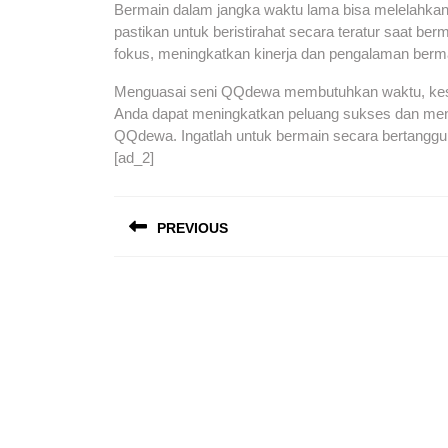
Bermain dalam jangka waktu lama bisa melelahka
pastikan untuk beristirahat secara teratur saat b
fokus, meningkatkan kinerja dan pengalaman berm
Menguasai seni QQdewa membutuhkan waktu, kesaba
Anda dapat meningkatkan peluang sukses dan men
QQdewa. Ingatlah untuk bermain secara bertangg
[ad_2]
Post
PREVIOUS
navigation
Previous
post: