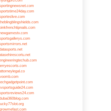
hyungpro.com
sportingnewsnet.com
sportstime24day.com
sporteslive.com
theblingblingshields.com
pinkfrenchtipnails.com
newgamestv.com
sportsgallerys.com
sportsmirrors.net
datasports.net
atasehirescortu.net
engineeringtechub.com
jerryescorts.com
attorneylegal.co
voomb.com
techgadgetpoint.com
tvsportsguide24.com
sportsreviews24.com
dubai360blog.com
lucky77slot.org
growmefast.com