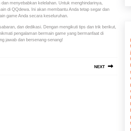
n dan menyebabkan kelelahan. Untuk menghindarinya,
ermain di QQdewa. Ini akan membantu Anda tetap segar dan
ain game Anda secara keseluruhan.
ran, dan dedikasi. Dengan mengikuti tips dan trik berikut,
ikmati pengalaman bermain game yang bermanfaat di
ung jawab dan bersenang-senang!
NEXT
Next
post: