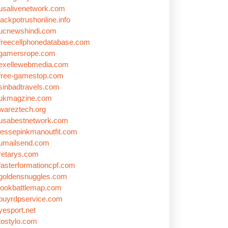
usalivenetwork.com
jackpotrushonline.info
ucnewshindi.com
freecellphonedatabase.com
gamersrope.com
exellewebmedia.com
free-gamestop.com
sinbadtravels.com
ukmagzine.com
wareztech.org
usabestnetwork.com
jessepinkmanoutfit.com
umailsend.com
retarys.com
fasterformationcpf.com
goldensnuggles.com
lookbattlemap.com
buyrdpservice.com
yesport.net
tostylo.com