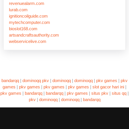
revenuealarm.com
lurab.com
ignitioncoilguide.com
mytechcomputer.com
bioslot168.com
artsandcraftsauthority.com
webservicelive.com
bandarqq
|
dominoqq pkv
|
dominoqq
|
dominoqq
|
pkv games
|
pkv
games
|
pkv games
|
pkv games
|
pkv games
|
slot gacor hari ini
|
pkv games
|
bandarqq
|
bandarqq
|
pkv games
|
situs pkv
|
situs qq
|
pkv
|
dominoqq
|
dominoqq
|
bandarqq