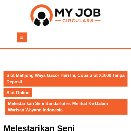
Skip
to
content
Skip
to
content
Open
Button
Slot Mahjong Ways Gacor Hari Ini, Coba Slot X1000 Tanpa
Deposit
Slot Online
Melestarikan Seni Bandarlotre: Melihat Ke Dalam
Warisan Wayang Indonesia
Melestarikan Seni