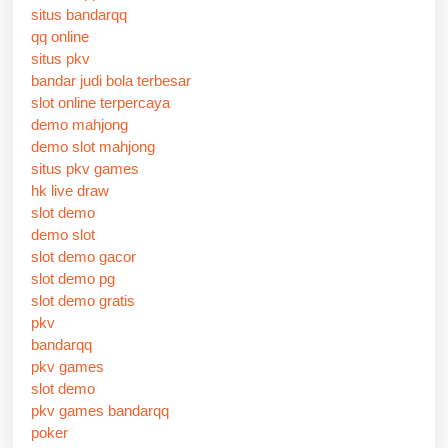
situs bandarqq
qq online
situs pkv
bandar judi bola terbesar
slot online terpercaya
demo mahjong
demo slot mahjong
situs pkv games
hk live draw
slot demo
demo slot
slot demo gacor
slot demo pg
slot demo gratis
pkv
bandarqq
pkv games
slot demo
pkv games bandarqq
poker