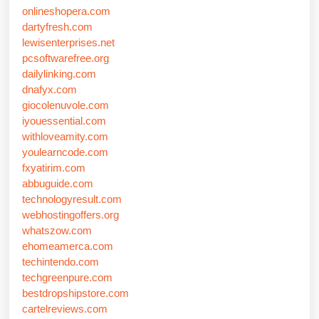
onlineshopera.com
dartyfresh.com
lewisenterprises.net
pcsoftwarefree.org
dailylinking.com
dnafyx.com
giocolenuvole.com
iyouessential.com
withloveamity.com
youlearncode.com
fxyatirim.com
abbuguide.com
technologyresult.com
webhostingoffers.org
whatszow.com
ehomeamerca.com
techintendo.com
techgreenpure.com
bestdropshipstore.com
cartelreviews.com