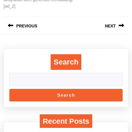
[ad_2]
Post
PREVIOUS
NEXT
navigation
Previous
Next
post:
post:
Search
Search
Recent Posts