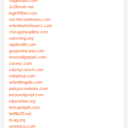
stagehubs.com
1x2forum.net
login99bet.com
secretcourtesans.com
onlinebahisforum1.com
chicagoheadline.com
camming.org
rajalion88.com
goupuntacana.com
riversedgepark.com
zaseez.com
catchycrunch.com
nofaphub.com
nefertitingalls.com
patsyscreations.com
income4proof.com
educaritas.org
lensajelajah.com
betflik09.net
ncaq.org
xenmicro.com