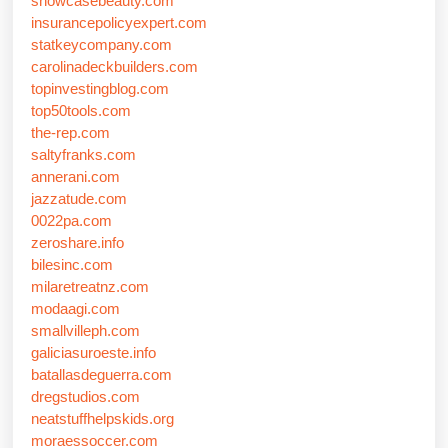
showcasebeauty.com
insurancepolicyexpert.com
statkeycompany.com
carolinadeckbuilders.com
topinvestingblog.com
top50tools.com
the-rep.com
saltyfranks.com
annerani.com
jazzatude.com
0022pa.com
zeroshare.info
bilesinc.com
milaretreatnz.com
modaagi.com
smallvilleph.com
galiciasuroeste.info
batallasdeguerra.com
dregstudios.com
neatstuffhelpskids.org
moraessoccer.com