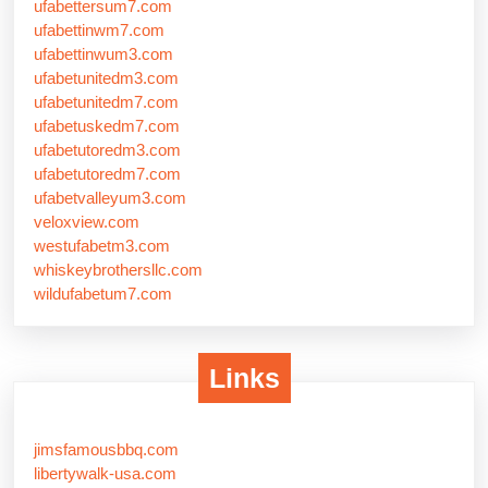
ufabettersum7.com
ufabettinwm7.com
ufabettinwum3.com
ufabetunitedm3.com
ufabetunitedm7.com
ufabetuskedm7.com
ufabetutoredm3.com
ufabetutoredm7.com
ufabetvalleyum3.com
veloxview.com
westufabetm3.com
whiskeybrothersllc.com
wildufabetum7.com
Links
jimsfamousbbq.com
libertywalk-usa.com