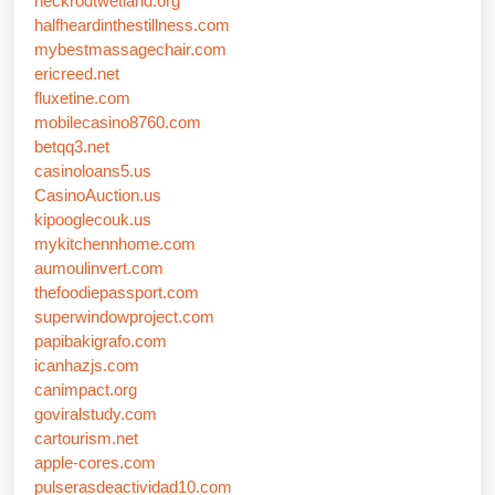
heckrodtwetland.org
halfheardinthestillness.com
mybestmassagechair.com
ericreed.net
fluxetine.com
mobilecasino8760.com
betqq3.net
casinoloans5.us
CasinoAuction.us
kipooglecouk.us
mykitchennhome.com
aumoulinvert.com
thefoodiepassport.com
superwindowproject.com
papibakigrafo.com
icanhazjs.com
canimpact.org
goviralstudy.com
cartourism.net
apple-cores.com
pulserasdeactividad10.com