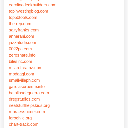
carolinadeckbuilders.com
topinvestingblog.com
top50tools.com
the-rep.com
saltyfranks.com
annerani.com
jazzatude.com
0022pa.com
zeroshare.info
bilesinc.com
milaretreatnz.com
modaagi.com
smallvilleph.com
galiciasuroeste.info
batallasdeguerra.com
dregstudios.com
neatstuffhelpskids.org
moraessoccer.com
forochile.org
chart-track.com