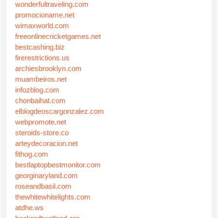
wonderfultraveling.com
promocioname.net
wimaxworld.com
freeonlinecricketgames.net
bestcashing.biz
firerestrictions.us
archiesbrooklyn.com
muambeiros.net
infozblog.com
chonbaihat.com
elblogdeoscargonzalez.com
webpromote.net
steroids-store.co
arteydecoracion.net
fithog.com
bestlaptopbestmonitor.com
georginaryland.com
roseandbasil.com
thewhitewhitelights.com
atdhe.ws