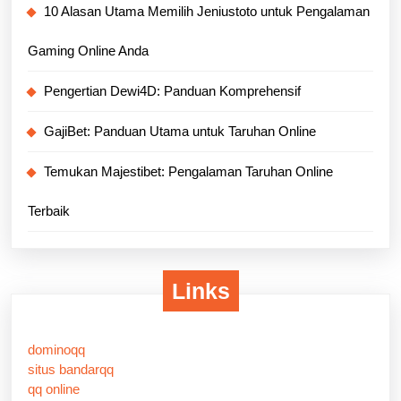
10 Alasan Utama Memilih Jeniustoto untuk Pengalaman
Gaming Online Anda
Pengertian Dewi4D: Panduan Komprehensif
GajiBet: Panduan Utama untuk Taruhan Online
Temukan Majestibet: Pengalaman Taruhan Online
Terbaik
Links
dominoqq
situs bandarqq
qq online