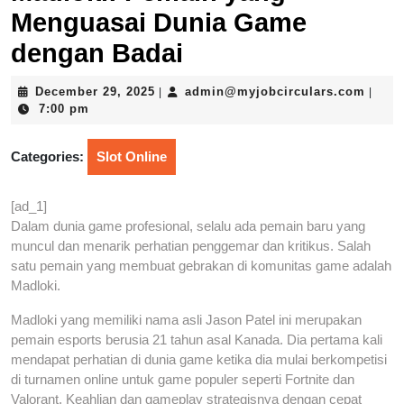
Menguasai Dunia Game
dengan Badai
December
admin
December 29, 2025
admin@myjobcirculars.com
|
|
29,
7:00 pm
2025
Categories:
Slot Online
[ad_1]
Dalam dunia game profesional, selalu ada pemain baru yang
muncul dan menarik perhatian penggemar dan kritikus. Salah
satu pemain yang membuat gebrakan di komunitas game adalah
Madloki.
Madloki yang memiliki nama asli Jason Patel ini merupakan
pemain esports berusia 21 tahun asal Kanada. Dia pertama kali
mendapat perhatian di dunia game ketika dia mulai berkompetisi
di turnamen online untuk game populer seperti Fortnite dan
Valorant. Keahlian dan gameplay strategisnya dengan cepat