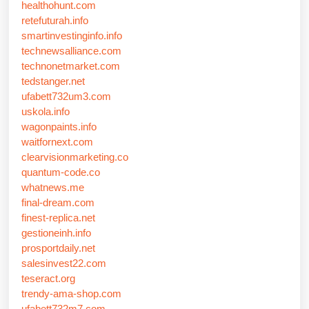
healthohunt.com
retefuturah.info
smartinvestinginfo.info
technewsalliance.com
technonetmarket.com
tedstanger.net
ufabett732um3.com
uskola.info
wagonpaints.info
waitfornext.com
clearvisionmarketing.co
quantum-code.co
whatnews.me
final-dream.com
finest-replica.net
gestioneinh.info
prosportdaily.net
salesinvest22.com
teseract.org
trendy-ama-shop.com
ufabett732m7.com