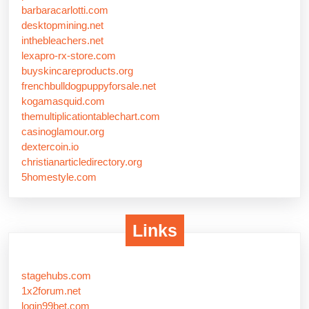
barbaracarlotti.com
desktopmining.net
inthebleachers.net
lexapro-rx-store.com
buyskincareproducts.org
frenchbulldogpuppyforsale.net
kogamasquid.com
themultiplicationtablechart.com
casinoglamour.org
dextercoin.io
christianarticledirectory.org
5homestyle.com
Links
stagehubs.com
1x2forum.net
login99bet.com