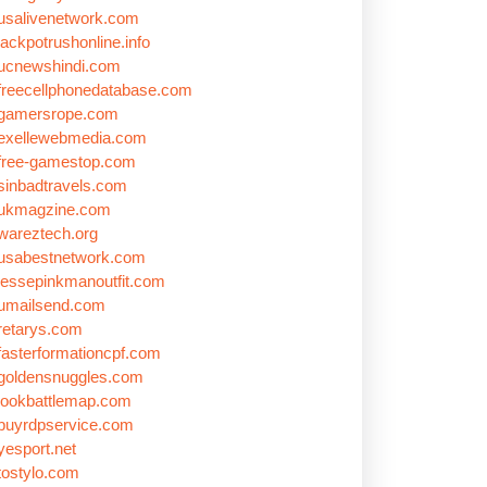
usalivenetwork.com
jackpotrushonline.info
ucnewshindi.com
freecellphonedatabase.com
gamersrope.com
exellewebmedia.com
free-gamestop.com
sinbadtravels.com
ukmagzine.com
wareztech.org
usabestnetwork.com
jessepinkmanoutfit.com
umailsend.com
retarys.com
fasterformationcpf.com
goldensnuggles.com
lookbattlemap.com
buyrdpservice.com
yesport.net
tostylo.com