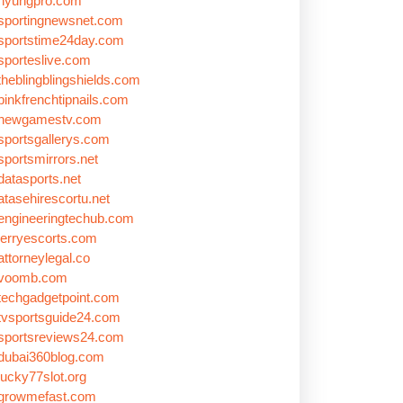
hyungpro.com
sportingnewsnet.com
sportstime24day.com
sporteslive.com
theblingblingshields.com
pinkfrenchtipnails.com
newgamestv.com
sportsgallerys.com
sportsmirrors.net
datasports.net
atasehirescortu.net
engineeringtechub.com
jerryescorts.com
attorneylegal.co
voomb.com
techgadgetpoint.com
tvsportsguide24.com
sportsreviews24.com
dubai360blog.com
lucky77slot.org
growmefast.com