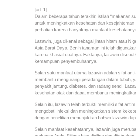
[ad_1]
Dalam beberapa tahun terakhir, istilah “makanan s
untuk meningkatkan kesehatan dan kesejahteraan 
perhatian karena banyaknya manfaat kesehatannya
Lazawin, juga dikenal sebagai jintan hitam atau Nig
Asia Barat Daya. Benih tanaman ini telah digunaka
karena khasiat obatnya. Faktanya, lazawin disebut
kemampuan penyembuhannya.
Salah satu manfaat utama lazawin adalah sifat anti-i
membantu mengurangi peradangan dalam tubuh, ya
penyakit jantung, diabetes, dan radang sendi. Laz
kesehatan otak dan dapat membantu meningkatkan f
Selain itu, lazawin telah terbukti memiliki sifat an
mengobati infeksi dan meningkatkan sistem kekebala
dengan penelitian menunjukkan bahwa lazawin da
Selain manfaat kesehatannya, lazawin juga meru
makanan Anda. Bijinya bisa digiling dan ditaburkan 