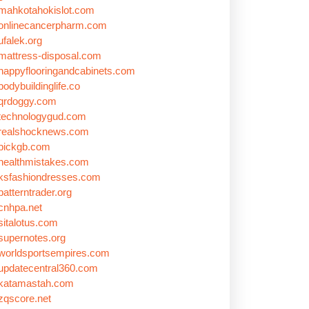
mahkotahokislot.com
onlinecancerpharm.com
ufalek.org
mattress-disposal.com
happyflooringandcabinets.com
bodybuildinglife.co
qrdoggy.com
technologygud.com
realshocknews.com
pickgb.com
healthmistakes.com
ksfashiondresses.com
patterntrader.org
cnhpa.net
sitalotus.com
supernotes.org
worldsportsempires.com
updatecentral360.com
katamastah.com
zqscore.net