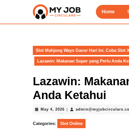
Skip
to
Home
content
Skip
to
content
Slot Mahjong Ways Gacor Hari Ini, Coba Slot 
Lazawin: Makanan Super yang Perlu Anda Ke
Lazawin: Makanan
Anda Ketahui
May
May 4, 2026
admin@myjobcirculars.c
|
4,
2026
Categories:
Slot Online