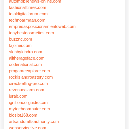
automobilenews-online.com
fashionalltimes.com
totaldigitalforum.com
technoarmaan.com
empresasposicionamientoweb.com
tonybestcosmetics.com
buzznc.com
fxjoiner.com
skinbykindra.com
alltherageface.com
codenational.com
progameexplorer.com
rockislandroastery.com
directselling-pro.com
revenuealarm.com
lurab.com
ignitioncoilguide.com
mytechcomputer.com
bioslot168.com
artsandcraftsauthority.com
webservicelive.com