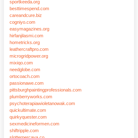
sportkeeda.org
besttimespend.com
careandcure.biz
cogniyo.com
easymagazines.org
hirfanjilasmi.com
hometricks.org
leathercraftpro.com
microgridpower.org
mixiqo.com
needglobe.com
ortocoach.com
passionawe.com
pittsburghpaintingprofessionals.com
plumberryworks.com
psychoterapiawioletanowak.com
quickultimate.com
quirkyquester.com
sexmedicineformen.com
shiftripple.com
slotterpercaya.co