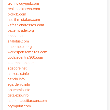
technologygud.com
realshocknews.com
pickgb.com
healthmistakes.com
ksfashiondresses.com
patterntrader.org
cnhpa.net
sitalotus.com
supernotes.org
worldsportsempires.com
updatecentral360.com
katamastah.com
zqscore.net
aseleraio.info
asticio.info
egardenio.info
arxteamio.info
getalexio.info
accountaudittaxcon.com
prymprint.com