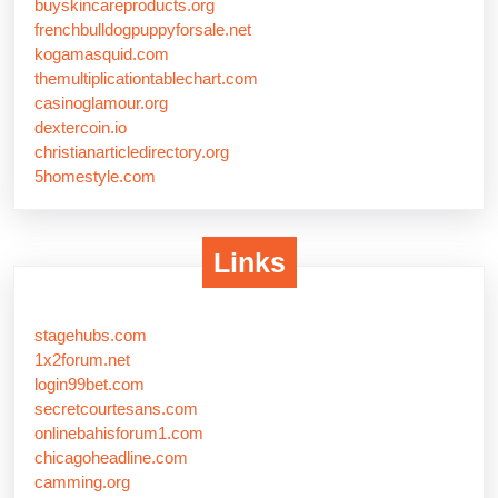
buyskincareproducts.org
frenchbulldogpuppyforsale.net
kogamasquid.com
themultiplicationtablechart.com
casinoglamour.org
dextercoin.io
christianarticledirectory.org
5homestyle.com
Links
stagehubs.com
1x2forum.net
login99bet.com
secretcourtesans.com
onlinebahisforum1.com
chicagoheadline.com
camming.org