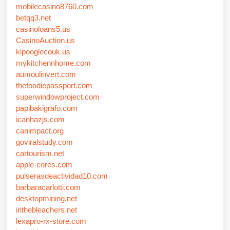
mobilecasino8760.com
betqq3.net
casinoloans5.us
CasinoAuction.us
kipooglecouk.us
mykitchennhome.com
aumoulinvert.com
thefoodiepassport.com
superwindowproject.com
papibakigrafo.com
icanhazjs.com
canimpact.org
goviralstudy.com
cartourism.net
apple-cores.com
pulserasdeactividad10.com
barbaracarlotti.com
desktopmining.net
inthebleachers.net
lexapro-rx-store.com