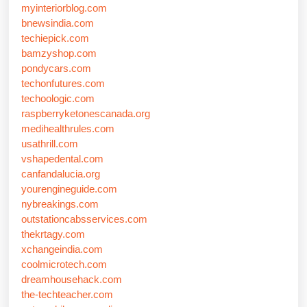
myinteriorblog.com
bnewsindia.com
techiepick.com
bamzyshop.com
pondycars.com
techonfutures.com
techoologic.com
raspberryketonescanada.org
medihealthrules.com
usathrill.com
vshapedental.com
canfandalucia.org
yourengineguide.com
nybreakings.com
outstationcabsservices.com
thekrtagy.com
xchangeindia.com
coolmicrotech.com
dreamhousehack.com
the-techteacher.com