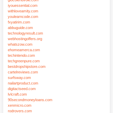
iyouessential.com
withloveamity.com
youlearncode.com
fxyatirim.com
abbuguide.com
technologyresult.com
webhostingoffers.org
whatszow.com
ehomeamerca.com
techintendo.com
techgreenpure.com
bestdropshipstore.com
cartelreviews.com
surfsway.com
nailartproduct.com
digitactseed.com
lvlcraft.com
90secondmoneyloans.com
xenmicro.com
rodrovers.com