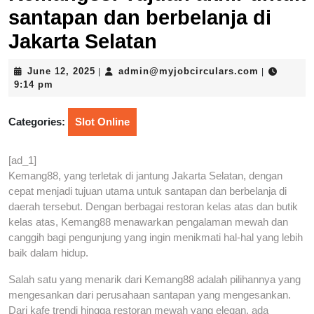
santapan dan berbelanja di
Jakarta Selatan
June
admin@myj
June 12, 2025
admin@myjobcirculars.com
|
|
12,
9:14 pm
2025
Categories:
Slot Online
[ad_1]
Kemang88, yang terletak di jantung Jakarta Selatan, dengan
cepat menjadi tujuan utama untuk santapan dan berbelanja di
daerah tersebut. Dengan berbagai restoran kelas atas dan butik
kelas atas, Kemang88 menawarkan pengalaman mewah dan
canggih bagi pengunjung yang ingin menikmati hal-hal yang lebih
baik dalam hidup.
Salah satu yang menarik dari Kemang88 adalah pilihannya yang
mengesankan dari perusahaan santapan yang mengesankan.
Dari kafe trendi hingga restoran mewah yang elegan, ada