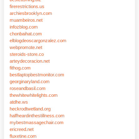
firerestrictions.us
archiesbrooklyn.com
muambeiros.net
infozblog.com
chonbaihat.com
elblogdeoscargonzalez.com
webpromote.net
steroids-store.co
arteydecoracion.net
fithog.com
bestlaptopbestmonitor.com
georginaryland.com
roseandbasil.com
thewhitewhitelights.com
atdhe.ws
heckrodtwetland.org
halfheardinthestillness.com
mybestmassagechair.com
ericreed.net
fluxetine.com