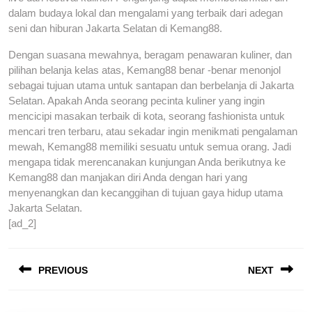
dalam budaya lokal dan mengalami yang terbaik dari adegan
seni dan hiburan Jakarta Selatan di Kemang88.
Dengan suasana mewahnya, beragam penawaran kuliner, dan
pilihan belanja kelas atas, Kemang88 benar -benar menonjol
sebagai tujuan utama untuk santapan dan berbelanja di Jakarta
Selatan. Apakah Anda seorang pecinta kuliner yang ingin
mencicipi masakan terbaik di kota, seorang fashionista untuk
mencari tren terbaru, atau sekadar ingin menikmati pengalaman
mewah, Kemang88 memiliki sesuatu untuk semua orang. Jadi
mengapa tidak merencanakan kunjungan Anda berikutnya ke
Kemang88 dan manjakan diri Anda dengan hari yang
menyenangkan dan kecanggihan di tujuan gaya hidup utama
Jakarta Selatan.
[ad_2]
Post
PREVIOUS
NEXT
navigation
Previous
Next