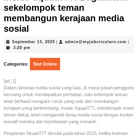
sekelompok teman
membangun kerajaan media
sosial
September
admi
September 13, 2025
admin@myjobcirculars.com
|
|
13,
3:20 pm
2025
Categories:
Slot Online
[ad_1]
Dalam lanskap media sosial yang luas, di mana jutaan pengguna
bersaing untuk mendapatkan perhatian, satu kelompok teman
telah berhasil mengukir ceruk yang unik dan membangun
kerajaan yang berkembang. Inside Squad777, sekelompok enam
teman dekat, telah mengambil dunia media sosial dengan konten
inovatif mereka dan kepribadian yang menarik.
Perjalanan Skuad777 dimulai pada tahun 2015, ketika keenam