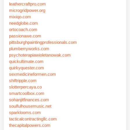
leathercraftpro.com
microgridpower.org
mixiqo.com
needglobe.com
ortocoach.com
passionawe.com
pittsburghpaintingprofessionals.com
plumberryworks.com
psychoterapiawioletanowak.com
quickultimate.com
quirkyquester.com
sexmedicineformen.com
shiftripple.com
slotterpercaya.co
smartcoolbox.com
sohanjitfinances.com
soulfulhousemusic.net
sparklooms.com
tacticalcontractingllc.com
thecapitalpowers.com