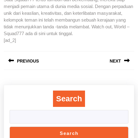
menjadi pemain utama di dunia media sosial. Dengan perpaduan
unik dari keaslian, kreativitas, dan keterlibatan masyarakat,
kelompok teman ini telah membangun sebuah kerajaan yang
tidak menunjukkan tanda -tanda melambat. Watch out, World –
Squad777 ada di sini untuk tinggal.
[ad_2]
Post
PREVIOUS
NEXT
navigation
Previous
Next
post:
post:
Search
Search