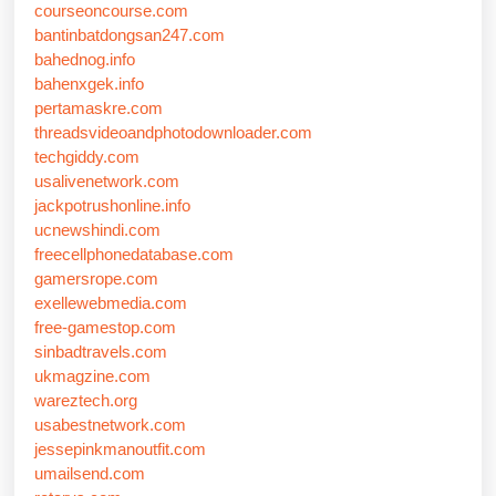
courseoncourse.com
bantinbatdongsan247.com
bahednog.info
bahenxgek.info
pertamaskre.com
threadsvideoandphotodownloader.com
techgiddy.com
usalivenetwork.com
jackpotrushonline.info
ucnewshindi.com
freecellphonedatabase.com
gamersrope.com
exellewebmedia.com
free-gamestop.com
sinbadtravels.com
ukmagzine.com
wareztech.org
usabestnetwork.com
jessepinkmanoutfit.com
umailsend.com