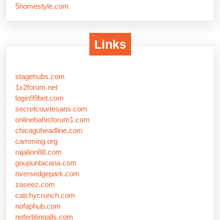
5homestyle.com
Links
stagehubs.com
1x2forum.net
login99bet.com
secretcourtesans.com
onlinebahisforum1.com
chicagoheadline.com
camming.org
rajalion88.com
goupuntacana.com
riversedgepark.com
zaseez.com
catchycrunch.com
nofaphub.com
nefertitingalls.com