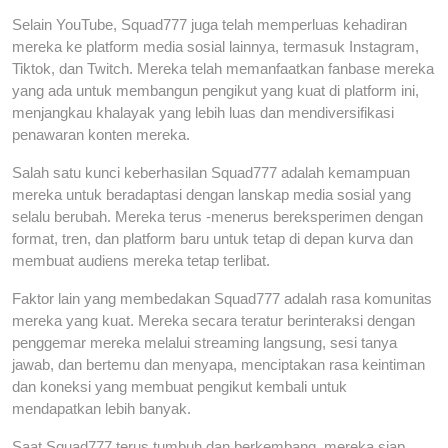
Selain YouTube, Squad777 juga telah memperluas kehadiran
mereka ke platform media sosial lainnya, termasuk Instagram,
Tiktok, dan Twitch. Mereka telah memanfaatkan fanbase mereka
yang ada untuk membangun pengikut yang kuat di platform ini,
menjangkau khalayak yang lebih luas dan mendiversifikasi
penawaran konten mereka.
Salah satu kunci keberhasilan Squad777 adalah kemampuan
mereka untuk beradaptasi dengan lanskap media sosial yang
selalu berubah. Mereka terus -menerus bereksperimen dengan
format, tren, dan platform baru untuk tetap di depan kurva dan
membuat audiens mereka tetap terlibat.
Faktor lain yang membedakan Squad777 adalah rasa komunitas
mereka yang kuat. Mereka secara teratur berinteraksi dengan
penggemar mereka melalui streaming langsung, sesi tanya
jawab, dan bertemu dan menyapa, menciptakan rasa keintiman
dan koneksi yang membuat pengikut kembali untuk
mendapatkan lebih banyak.
Saat Squad777 terus tumbuh dan berkembang, mereka siap