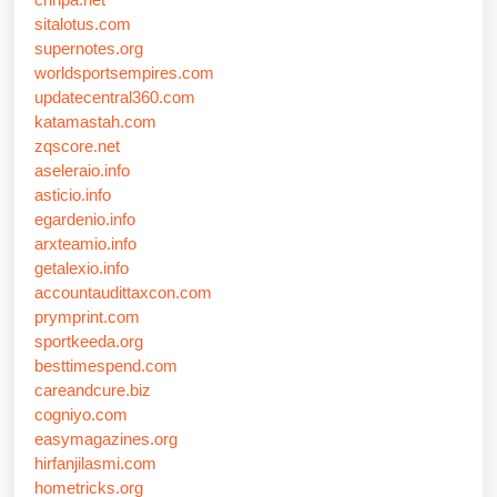
sitalotus.com
supernotes.org
worldsportsempires.com
updatecentral360.com
katamastah.com
zqscore.net
aseleraio.info
asticio.info
egardenio.info
arxteamio.info
getalexio.info
accountaudittaxcon.com
prymprint.com
sportkeeda.org
besttimespend.com
careandcure.biz
cogniyo.com
easymagazines.org
hirfanjilasmi.com
hometricks.org