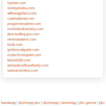
fxjoiner.com
skinbykindra.com
alltherageface.com
codenational.com
progameexplorer.com
rockislandroastery.com
directselling-pro.com
revenuealarm.com
lurab.com
ignitioncoilguide.com
mytechcomputer.com
bioslot168.com
artsandcraftsauthority.com
webservicelive.com
bandarqq
|
dominoqq pkv
|
dominoqq
|
dominoqq
|
pkv games
|
pkv