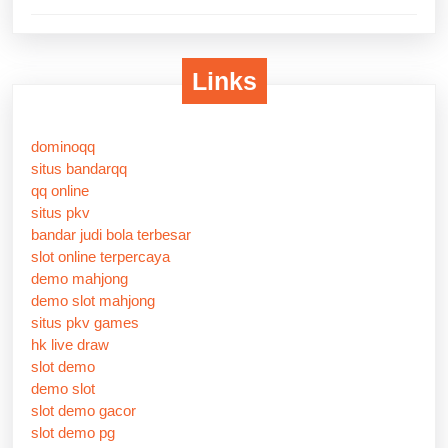
Links
dominoqq
situs bandarqq
qq online
situs pkv
bandar judi bola terbesar
slot online terpercaya
demo mahjong
demo slot mahjong
situs pkv games
hk live draw
slot demo
demo slot
slot demo gacor
slot demo pg