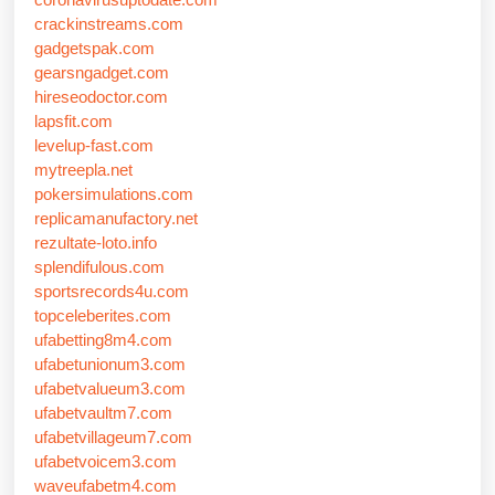
crackinstreams.com
gadgetspak.com
gearsngadget.com
hireseodoctor.com
lapsfit.com
levelup-fast.com
mytreepla.net
pokersimulations.com
replicamanufactory.net
rezultate-loto.info
splendifulous.com
sportsrecords4u.com
topceleberites.com
ufabetting8m4.com
ufabetunionum3.com
ufabetvalueum3.com
ufabetvaultm7.com
ufabetvillageum7.com
ufabetvoicem3.com
waveufabetm4.com