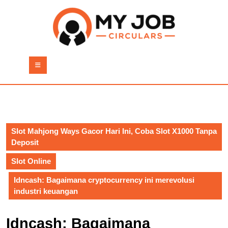
Skip
to
content
Skip
to
content
Open
Button
Slot Mahjong Ways Gacor Hari Ini, Coba Slot X1000 Tanpa
Deposit
Slot Online
Idncash: Bagaimana cryptocurrency ini merevolusi
industri keuangan
Idncash: Bagaimana