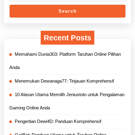
Search
Recent Posts
Memahami Dunia303: Platform Taruhan Online Pilihan
Anda
Menemukan Dewanaga77: Tinjauan Komprehensif
10 Alasan Utama Memilih Jeniustoto untuk Pengalaman
Gaming Online Anda
Pengertian Dewi4D: Panduan Komprehensif
GajiBet: Panduan Utama untuk Taruhan Online