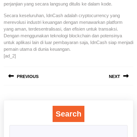
perjanjian yang secara langsung ditulis ke dalam kode.
Secara keseluruhan, IdnCash adalah cryptocurrency yang
merevolusi industri keuangan dengan menawarkan platform
yang aman, terdesentralisasi, dan efisien untuk transaksi.
Dengan menggunakan teknologi blockchain dan potensinya
untuk aplikasi lain di luar pembayaran saja, IdnCash siap menjadi
pemain utama di dunia keuangan.
[ad_2]
Post
PREVIOUS
NEXT
navigation
Previous
Next
post:
post:
Search