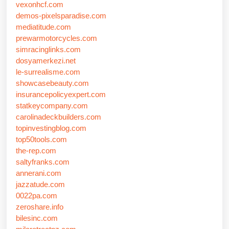
vexonhcf.com
demos-pixelsparadise.com
mediatitude.com
prewarmotorcycles.com
simracinglinks.com
dosyamerkezi.net
le-surrealisme.com
showcasebeauty.com
insurancepolicyexpert.com
statkeycompany.com
carolinadeckbuilders.com
topinvestingblog.com
top50tools.com
the-rep.com
saltyfranks.com
annerani.com
jazzatude.com
0022pa.com
zeroshare.info
bilesinc.com