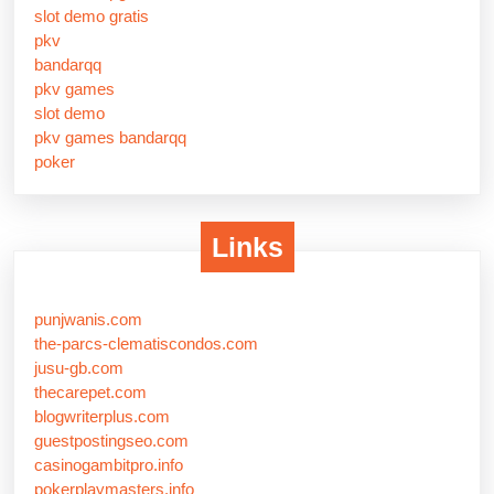
slot demo gratis
pkv
bandarqq
pkv games
slot demo
pkv games bandarqq
poker
Links
punjwanis.com
the-parcs-clematiscondos.com
jusu-gb.com
thecarepet.com
blogwriterplus.com
guestpostingseo.com
casinogambitpro.info
pokerplaymasters.info