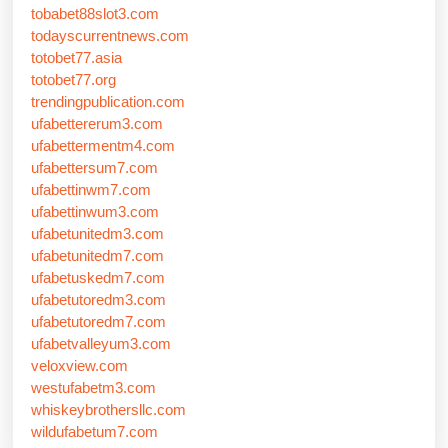
tobabet88slot3.com
todayscurrentnews.com
totobet77.asia
totobet77.org
trendingpublication.com
ufabettererum3.com
ufabettermentm4.com
ufabettersum7.com
ufabettinwm7.com
ufabettinwum3.com
ufabetunitedm3.com
ufabetunitedm7.com
ufabetuskedm7.com
ufabetutoredm3.com
ufabetutoredm7.com
ufabetvalleyum3.com
veloxview.com
westufabetm3.com
whiskeybrothersllc.com
wildufabetum7.com