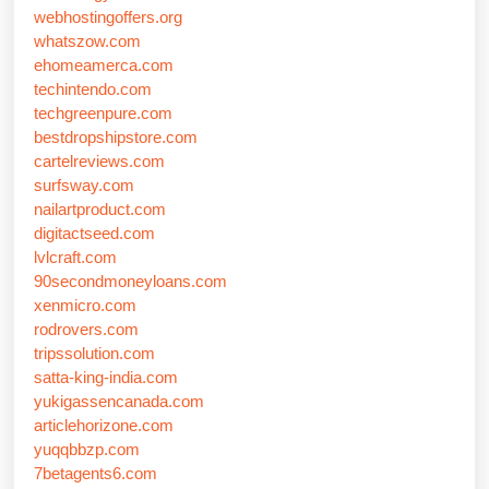
webhostingoffers.org
whatszow.com
ehomeamerca.com
techintendo.com
techgreenpure.com
bestdropshipstore.com
cartelreviews.com
surfsway.com
nailartproduct.com
digitactseed.com
lvlcraft.com
90secondmoneyloans.com
xenmicro.com
rodrovers.com
tripssolution.com
satta-king-india.com
yukigassencanada.com
articlehorizone.com
yuqqbbzp.com
7betagents6.com