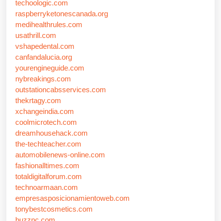
techoologic.com
raspberryketonescanada.org
medihealthrules.com
usathrill.com
vshapedental.com
canfandalucia.org
yourengineguide.com
nybreakings.com
outstationcabsservices.com
thekrtagy.com
xchangeindia.com
coolmicrotech.com
dreamhousehack.com
the-techteacher.com
automobilenews-online.com
fashionalltimes.com
totaldigitalforum.com
technoarmaan.com
empresasposicionamientoweb.com
tonybestcosmetics.com
buzznc.com