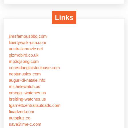
Links
jimsfamousbbq.com
libertywalk-usa.com
australiamovie.net
gizmobird.co.uk
mp3djsong.com
coursdanglaistoulouse.com
neptunuslex.com
auguri-di-natale.info
michelewatch.us
omega--watches.us
breitling-watches.us
tgarnettcentrallautoads.com
fixadvert.com
autopluz.co
save3time-c.com