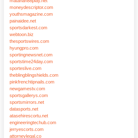
matahari88play.net
moneydescriptor.com
youthsmagazine.com
painaidee.net
sportsdarkest.com
webtoon.biz
thesportswires.com
hyungpro.com
sportingnewsnet.com
sportstime24day.com
sporteslive.com
theblingblingshields.com
pinkfrenchtipnails.com
newgamestv.com
sportsgallerys.com
sportsmirrors.net
datasports.net
atasehirescortu.net
engineeringtechub.com
jerryescorts.com
attorneylegal.co