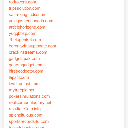
rodrovers.com
tripssolution.com
satta-king-india.com
yukigassencanada.com
articlehorizone.com
yuqqbbzp.com
7betagents6.com
coronavirusuptodate.com
crackinstreams.com
gadgetspak.com
gearsngadget.com
hireseodoctor.com
lapsfit.com
levelup-fast.com
mytreepla.net
pokersimulations.com
replicamanufactory.net
rezultate-loto.info
splendifulous.com
sportsrecords4u.com
topceleberites.com