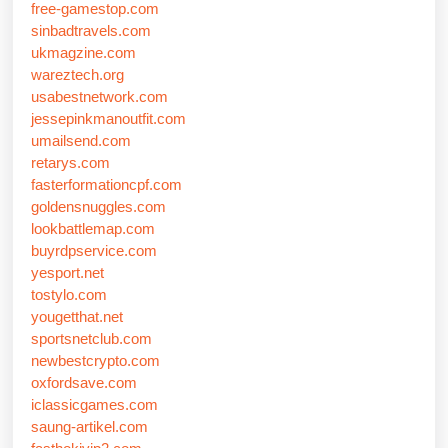
free-gamestop.com
sinbadtravels.com
ukmagzine.com
wareztech.org
usabestnetwork.com
jessepinkmanoutfit.com
umailsend.com
retarys.com
fasterformationcpf.com
goldensnuggles.com
lookbattlemap.com
buyrdpservice.com
yesport.net
tostylo.com
yougetthat.net
sportsnetclub.com
newbestcrypto.com
oxfordsave.com
iclassicgames.com
saung-artikel.com