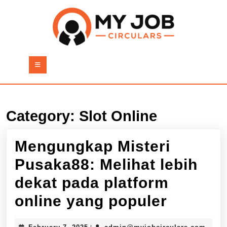
Skip
to
content
Skip
to
content
Open
Button
Category:
Slot Online
Mengungkap Misteri
Pusaka88: Melihat lebih
dekat pada platform
Mengun
online yang populer
Misteri
February
admin