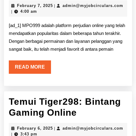
Rahasia
February
admin
February 7, 2025
admin@myjobcirculars.com
|
MPO999:
7,
4:00 am
|
2025
Tinjauan
[ad_1] MPO999 adalah platform perjudian online yang telah
Komprehensi
mendapatkan popularitas dalam beberapa tahun terakhir.
Dengan berbagai permainan dan layanan pelanggan yang
sangat baik, itu telah menjadi favorit di antara pemain
READ
READ MORE
MORE
Temui Tiger298: Bintang
Temui
Gaming Online
Tiger298:
February
admin
February 6, 2025
admin@myjobcirculars.com
|
Bintang
6,
3:43 pm
|