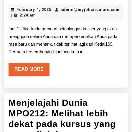
citarasa
February
admin
February 4, 2025
admin@myjobcirculars.com
|
unik
4,
2:24 am
|
2025
Kedai169:
[ad_1] Jika Anda mencari petualangan kuliner yang akan
petualangan
menggoda selera Anda dan memperkenalkan Anda pada
rasa baru dan menarik, tidak terlihat lagi dari Kedai169.
kuliner
Permata tersembunyi di jantung kota ini
READ
READ MORE
MORE
Menjelajahi Dunia
MPO212: Melihat lebih
dekat pada kursus yang