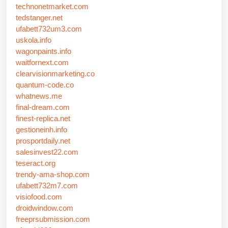
technonetmarket.com
tedstanger.net
ufabett732um3.com
uskola.info
wagonpaints.info
waitfornext.com
clearvisionmarketing.co
quantum-code.co
whatnews.me
final-dream.com
finest-replica.net
gestioneinh.info
prosportdaily.net
salesinvest22.com
teseract.org
trendy-ama-shop.com
ufabett732m7.com
visiofood.com
droidwindow.com
freeprsubmission.com