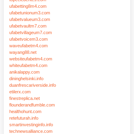
ufabetting8m4.com
ufabetunionum3.com
ufabetvalueum3.com
ufabetvaultm7.com
ufabetvillageum7.com
ufabetvoicem3.com
waveufabetm4.com
wayang88.net
websiteufabetm4.com
whiteufabetm4.com
anikalappy.com
dininghelsinki.info
duanfrescariverside.info
etilerx.com
finestreplica.net
flounderandfumble.com
healthohunt.com
retefuturah.info
smartinvestinginfo.info
technewsalliance.com