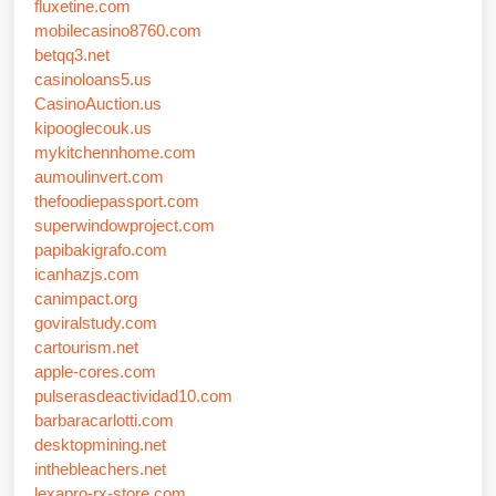
fluxetine.com
mobilecasino8760.com
betqq3.net
casinoloans5.us
CasinoAuction.us
kipooglecouk.us
mykitchennhome.com
aumoulinvert.com
thefoodiepassport.com
superwindowproject.com
papibakigrafo.com
icanhazjs.com
canimpact.org
goviralstudy.com
cartourism.net
apple-cores.com
pulserasdeactividad10.com
barbaracarlotti.com
desktopmining.net
inthebleachers.net
lexapro-rx-store.com