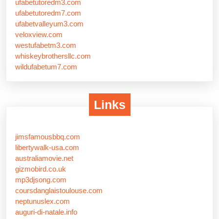
ufabetutoredm3.com
ufabetutoredm7.com
ufabetvalleyum3.com
veloxview.com
westufabetm3.com
whiskeybrothersllc.com
wildufabetum7.com
Links
jimsfamousbbq.com
libertywalk-usa.com
australiamovie.net
gizmobird.co.uk
mp3djsong.com
coursdanglaistoulouse.com
neptunuslex.com
auguri-di-natale.info