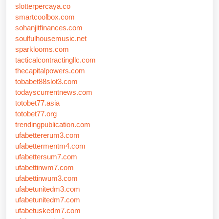
slotterpercaya.co
smartcoolbox.com
sohanjitfinances.com
soulfulhousemusic.net
sparklooms.com
tacticalcontractingllc.com
thecapitalpowers.com
tobabet88slot3.com
todayscurrentnews.com
totobet77.asia
totobet77.org
trendingpublication.com
ufabettererum3.com
ufabettermentm4.com
ufabettersum7.com
ufabettinwm7.com
ufabettinwum3.com
ufabetunitedm3.com
ufabetunitedm7.com
ufabetuskedm7.com