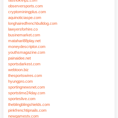
fasthokivip2.com
observersports.com
cryptominingplus.com
aquinoticiaspe.com
longhairedfrenchbulldog.com
lawyersforhire.co
businemarket.com
matahari88play.net
moneydescriptor.com
youthsmagazine.com
painaidee.net
sportsdarkest.com
webtoon.biz
thesportswires.com
hyungpro.com
sportingnewsnet.com
sportstime24day.com
sporteslive.com
theblingblingshields.com
pinkfrenchtipnails.com
newgamestv.com