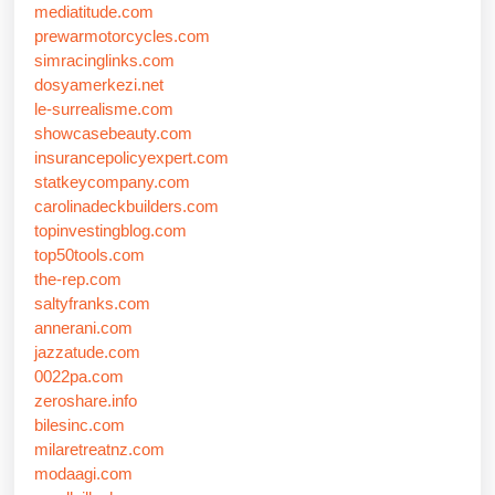
mediatitude.com
prewarmotorcycles.com
simracinglinks.com
dosyamerkezi.net
le-surrealisme.com
showcasebeauty.com
insurancepolicyexpert.com
statkeycompany.com
carolinadeckbuilders.com
topinvestingblog.com
top50tools.com
the-rep.com
saltyfranks.com
annerani.com
jazzatude.com
0022pa.com
zeroshare.info
bilesinc.com
milaretreatnz.com
modaagi.com