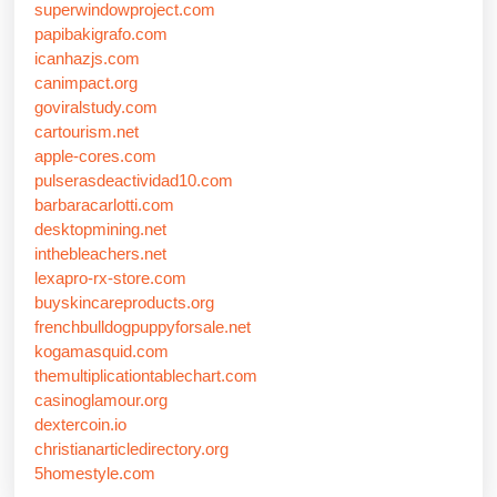
superwindowproject.com
papibakigrafo.com
icanhazjs.com
canimpact.org
goviralstudy.com
cartourism.net
apple-cores.com
pulserasdeactividad10.com
barbaracarlotti.com
desktopmining.net
inthebleachers.net
lexapro-rx-store.com
buyskincareproducts.org
frenchbulldogpuppyforsale.net
kogamasquid.com
themultiplicationtablechart.com
casinoglamour.org
dextercoin.io
christianarticledirectory.org
5homestyle.com