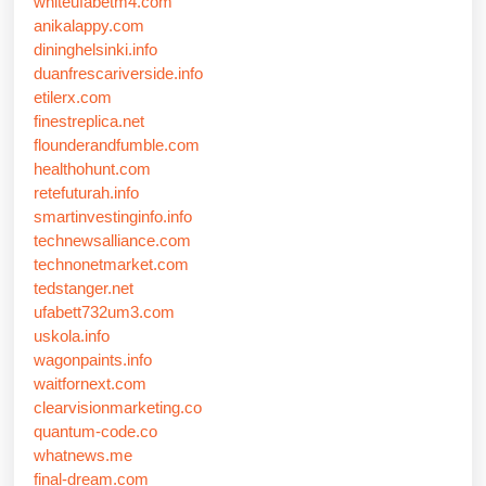
whiteufabetm4.com
anikalappy.com
dininghelsinki.info
duanfrescariverside.info
etilerx.com
finestreplica.net
flounderandfumble.com
healthohunt.com
retefuturah.info
smartinvestinginfo.info
technewsalliance.com
technonetmarket.com
tedstanger.net
ufabett732um3.com
uskola.info
wagonpaints.info
waitfornext.com
clearvisionmarketing.co
quantum-code.co
whatnews.me
final-dream.com