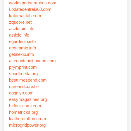
worldsportsempires.com
updatecentral360.com
katamastah.com
zqscore.net
aseleraio.info
asticio.info
egardenio.info
arxteamio.info
getalexio.info
accountaudittaxcon.com
prymprint.com
sportkeeda.org
besttimespend.com
careandcure.biz
cogniyo.com
easymagazines.org
hirfanjilasmi.com
hometricks.org
leathercraftpro.com
microgridpower.org