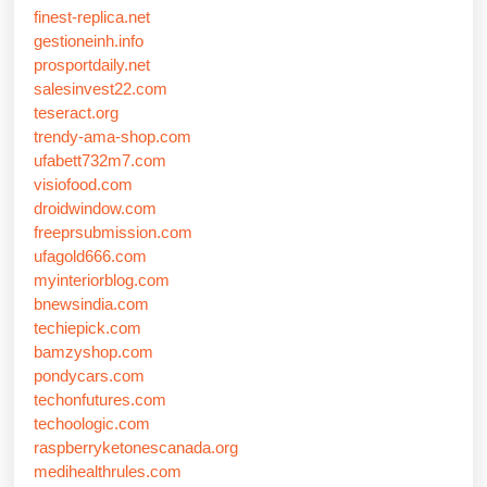
finest-replica.net
gestioneinh.info
prosportdaily.net
salesinvest22.com
teseract.org
trendy-ama-shop.com
ufabett732m7.com
visiofood.com
droidwindow.com
freeprsubmission.com
ufagold666.com
myinteriorblog.com
bnewsindia.com
techiepick.com
bamzyshop.com
pondycars.com
techonfutures.com
techoologic.com
raspberryketonescanada.org
medihealthrules.com