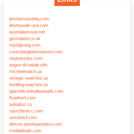
jimsfamousbbq.com
libertywalk-usa.com
australiamovie.net
gizmobird.co.uk
mp3djsong.com
coursdanglaistoulouse.com
neptunuslex.com
auguri-di-natale.info
michelewatch.us
omega--watches.us
breitling-watches.us
tgarnettcentrallautoads.com
fixadvert.com
autopluz.co
save3time-c.com
vexonhcf.com
demos-pixelsparadise.com
mediatitude.com