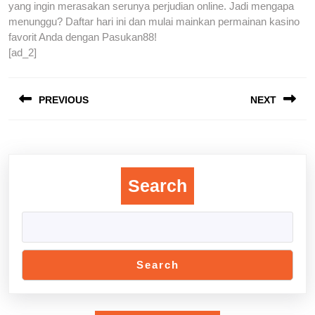
yang ingin merasakan serunya perjudian online. Jadi mengapa
menunggu? Daftar hari ini dan mulai mainkan permainan kasino
favorit Anda dengan Pasukan88!
[ad_2]
Post
PREVIOUS
NEXT
navigation
Previous
Next
post:
post:
Search
Search