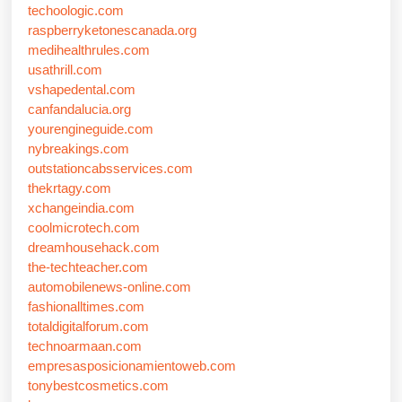
techoologic.com
raspberryketonescanada.org
medihealthrules.com
usathrill.com
vshapedental.com
canfandalucia.org
yourengineguide.com
nybreakings.com
outstationcabsservices.com
thekrtagy.com
xchangeindia.com
coolmicrotech.com
dreamhousehack.com
the-techteacher.com
automobilenews-online.com
fashionalltimes.com
totaldigitalforum.com
technoarmaan.com
empresasposicionamientoweb.com
tonybestcosmetics.com