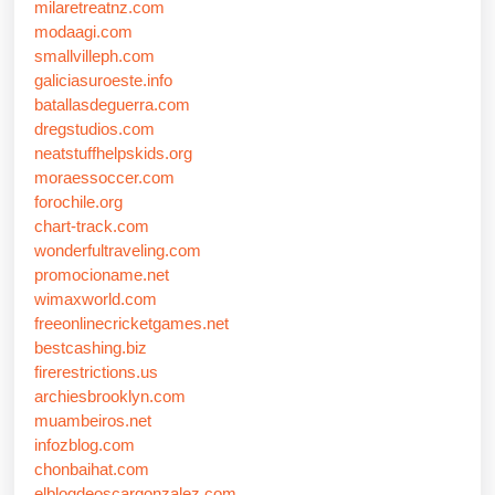
milaretreatnz.com
modaagi.com
smallvilleph.com
galiciasuroeste.info
batallasdeguerra.com
dregstudios.com
neatstuffhelpskids.org
moraessoccer.com
forochile.org
chart-track.com
wonderfultraveling.com
promocioname.net
wimaxworld.com
freeonlinecricketgames.net
bestcashing.biz
firerestrictions.us
archiesbrooklyn.com
muambeiros.net
infozblog.com
chonbaihat.com
elblogdeoscargonzalez.com