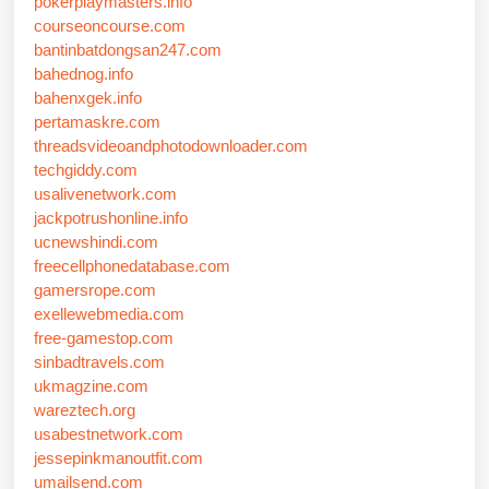
pokerplaymasters.info
courseoncourse.com
bantinbatdongsan247.com
bahednog.info
bahenxgek.info
pertamaskre.com
threadsvideoandphotodownloader.com
techgiddy.com
usalivenetwork.com
jackpotrushonline.info
ucnewshindi.com
freecellphonedatabase.com
gamersrope.com
exellewebmedia.com
free-gamestop.com
sinbadtravels.com
ukmagzine.com
wareztech.org
usabestnetwork.com
jessepinkmanoutfit.com
umailsend.com