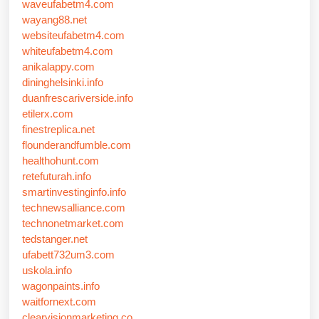
waveufabetm4.com
wayang88.net
websiteufabetm4.com
whiteufabetm4.com
anikalappy.com
dininghelsinki.info
duanfrescariverside.info
etilerx.com
finestreplica.net
flounderandfumble.com
healthohunt.com
retefuturah.info
smartinvestinginfo.info
technewsalliance.com
technonetmarket.com
tedstanger.net
ufabett732um3.com
uskola.info
wagonpaints.info
waitfornext.com
clearvisionmarketing.co