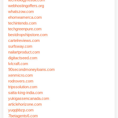
webhostingoffers.org
whatszow.com
ehomeamerca.com
techintendo.com
techgreenpure.com
bestdropshipstore.com
cartelreviews.com
surfsway.com
nailartproduct.com
digitactseed.com
lvlcraft.com
90secondmoneyloans.com
xenmicro.com
rodrovers.com
tripssolution.com
satta-king-india.com
yukigassencanada.com
articlehorizone.com
yuqqbbzp.com
7betagents6.com