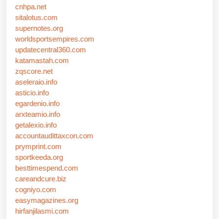
cnhpa.net
sitalotus.com
supernotes.org
worldsportsempires.com
updatecentral360.com
katamastah.com
zqscore.net
aseleraio.info
asticio.info
egardenio.info
arxteamio.info
getalexio.info
accountaudittaxcon.com
prymprint.com
sportkeeda.org
besttimespend.com
careandcure.biz
cogniyo.com
easymagazines.org
hirfanjilasmi.com