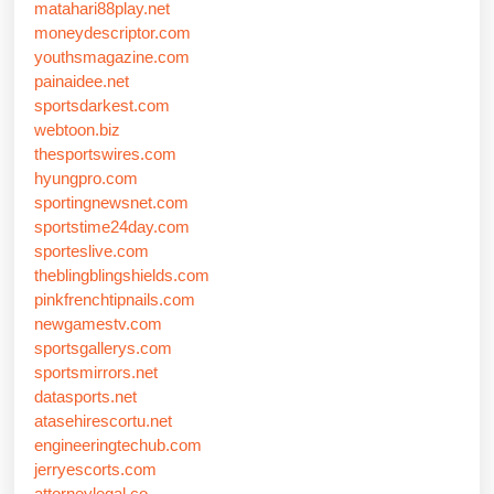
matahari88play.net
moneydescriptor.com
youthsmagazine.com
painaidee.net
sportsdarkest.com
webtoon.biz
thesportswires.com
hyungpro.com
sportingnewsnet.com
sportstime24day.com
sporteslive.com
theblingblingshields.com
pinkfrenchtipnails.com
newgamestv.com
sportsgallerys.com
sportsmirrors.net
datasports.net
atasehirescortu.net
engineeringtechub.com
jerryescorts.com
attorneylegal.co