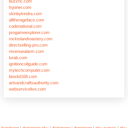
buzznc.com
fxjoiner.com
skinbykindra.com
alltherageface.com
codenational.com
progameexplorer.com
rockislandroastery.com
directselling-pro.com
revenuealarm.com
lurab.com
ignitioncoilguide.com
mytechcomputer.com
bioslot168.com
artsandcraftsauthority.com
webservicelive.com
bandarqq
|
dominoqq pkv
|
dominoqq
|
dominoqq
|
pkv games
|
pkv