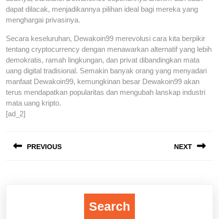
dapat dilacak, menjadikannya pilihan ideal bagi mereka yang
menghargai privasinya.
Secara keseluruhan, Dewakoin99 merevolusi cara kita berpikir
tentang cryptocurrency dengan menawarkan alternatif yang lebih
demokratis, ramah lingkungan, dan privat dibandingkan mata
uang digital tradisional. Semakin banyak orang yang menyadari
manfaat Dewakoin99, kemungkinan besar Dewakoin99 akan
terus mendapatkan popularitas dan mengubah lanskap industri
mata uang kripto.
[ad_2]
Post
PREVIOUS
NEXT
navigation
Previous
Next
post:
post:
Search