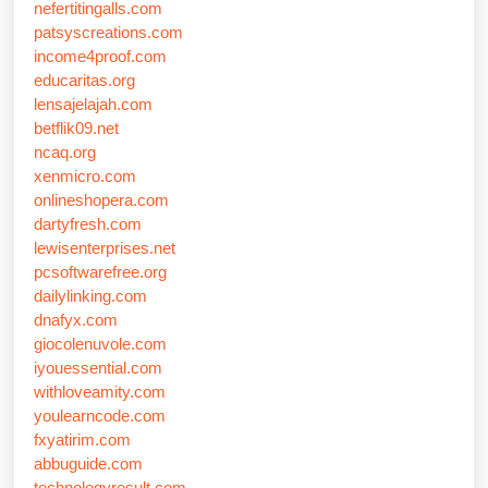
nefertitingalls.com
patsyscreations.com
income4proof.com
educaritas.org
lensajelajah.com
betflik09.net
ncaq.org
xenmicro.com
onlineshopera.com
dartyfresh.com
lewisenterprises.net
pcsoftwarefree.org
dailylinking.com
dnafyx.com
giocolenuvole.com
iyouessential.com
withloveamity.com
youlearncode.com
fxyatirim.com
abbuguide.com
technologyresult.com