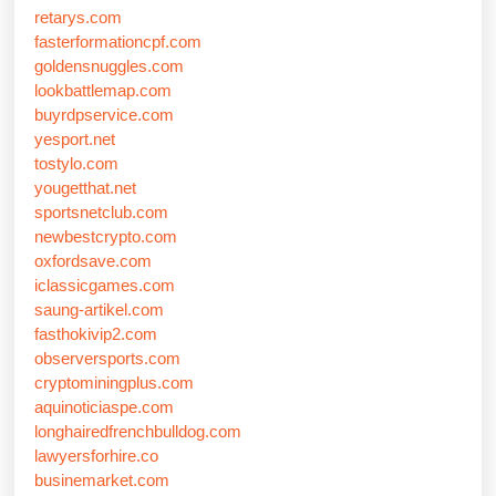
retarys.com
fasterformationcpf.com
goldensnuggles.com
lookbattlemap.com
buyrdpservice.com
yesport.net
tostylo.com
yougetthat.net
sportsnetclub.com
newbestcrypto.com
oxfordsave.com
iclassicgames.com
saung-artikel.com
fasthokivip2.com
observersports.com
cryptominingplus.com
aquinoticiaspe.com
longhairedfrenchbulldog.com
lawyersforhire.co
businemarket.com