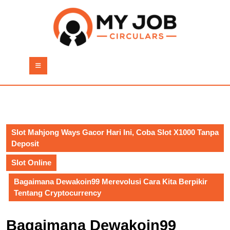
Skip
to
content
Skip
to
content
Open
Button
Slot Mahjong Ways Gacor Hari Ini, Coba Slot X1000 Tanpa
Deposit
Slot Online
Bagaimana Dewakoin99 Merevolusi Cara Kita Berpikir
Tentang Cryptocurrency
Bagaimana Dewakoin99