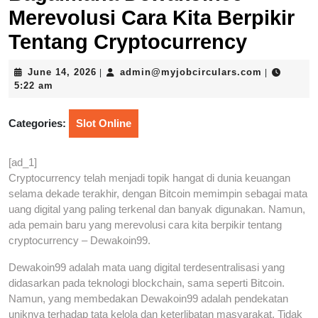
Merevolusi Cara Kita Berpikir
Tentang Cryptocurrency
June
admin@myj
June 14, 2026
admin@myjobcirculars.com
|
|
14,
5:22 am
2026
Categories:
Slot Online
[ad_1]
Cryptocurrency telah menjadi topik hangat di dunia keuangan
selama dekade terakhir, dengan Bitcoin memimpin sebagai mata
uang digital yang paling terkenal dan banyak digunakan. Namun,
ada pemain baru yang merevolusi cara kita berpikir tentang
cryptocurrency – Dewakoin99.
Dewakoin99 adalah mata uang digital terdesentralisasi yang
didasarkan pada teknologi blockchain, sama seperti Bitcoin.
Namun, yang membedakan Dewakoin99 adalah pendekatan
uniknya terhadap tata kelola dan keterlibatan masyarakat. Tidak