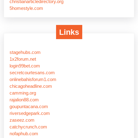
christianarticledirectory.org
5homestyle.com
Links
stagehubs.com
1x2forum.net
login99bet.com
secretcourtesans.com
onlinebahisforum1.com
chicagoheadline.com
camming.org
rajalion88.com
goupuntacana.com
riversedgepark.com
zaseez.com
catchycrunch.com
nofaphub.com